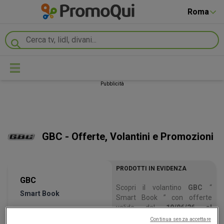
Roma
Pubblicità
GBC - Offerte, Volantini e Promozioni
PRODOTTI IN EVIDENZA
GBC
Scopri il volantino
GBC
“
Smart Book
Smart Book ” con offerte
valide dal
19/06/26
al
30/09/26
.
Continua senza accettare