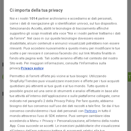
Approfitta delle imperdibili
promozioni
di
GBC
,
Ci importa della tua privacy
disponibili solo per un
Noi e i nostri
1014
partner archiviamo e accediamo ai dati personali,
periodo di tempo limitato
.
come i dati di navigazione gli o identificatori univoci, sul tuo dispositivo.
Questo nuovo volantino è
Selezionando Accetto, abiliti le tecnologie di tracciamento affinché
pensato per aiutarti a
supportino gli scopi mostrati alla voce "Noi e i nostri partner trattiamo i dati
risparmiare ogni giorno
,
da fornire". Nel caso in cui queste tecnologie dovessero essere
con
sconti esclusivi
su
disabilitate, alcuni contenuti e annunci visualizzati potrebbero non essere
rilevanti. Puoi accedere nuovamente a questo menu per modificare le tue
un'ampia gamma di prodotti
scelte o per revocare il consenso facendo clic sul link Mostra finalità in
per tutta la famiglia.
fondo alla pagina web. Tali scelte avranno effetto nel contesto del nostro
All'interno del volantino
Sito web. Per maggiori informazioni, consulta l'Informativa sulla
NEGOZI VICINO A TE
troverai le
migliori offerte
privacy.
Privacy policy
sui prodotti
Elettronica
,
Permettici di fornirti offerte più vicine ai tuoi bisogni: Utilizzando
GBC A ROMA
GBC A MILANO
GBC A NAPOLI
GBC A 
accuratamente selezionati
Shopfully/Tiendeo puoi visualizzare inserzioni e offerte per i tuoi acquisti
per offrirti sia
qualità
che
quotidiani più attinenti ai tuoi gusti e al tuo mondo. Tutto questo è
convenienza
.
possibile grazie ad una serie di strumenti e analisi effettuate in base alle
NEGOZI DI ELETTRONICA
Non perdere l'occasione:
tue attività all'interno dell'applicazione e sulle piattaforme collegate, come
indicato nel paragrafo 2 della Privacy Policy. Per fare questo, abbiamo
sfoglia subito il volantino
bisogno del tuo consenso sull'uso dei dati raccolti a tale fine. Se dai il tuo
GBC
ed scopri tutte le
Unieuro
Euronics
Expert
Trony
MediaWorld
Fastweb
Sk
consenso condivideremo i tuoi dati personali con
Partners
in tutto il
offerte disponibili dal
mondo attraverso l’uso di SDK esterne. Puoi sempre cambiare idea
19/06/26 al 30/09/26
.
accedendo a Menu > Privacy > Personalizzazione, all’interno della nostra
Risparmiare non è mai stato
App. Cosa succede se accetti: Le inserzioni pubblicitarie che visualizzerai
così facile
!
all'interno dell’app potranno trattare di argomenti relativi alla tua