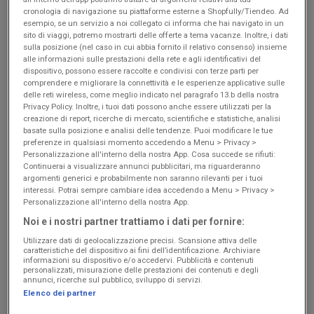
cronologia di navigazione su piattaforme esterne a Shopfully/Tiendeo. Ad
Negozi GBC aperti la domenica
esempio, se un servizio a noi collegato ci informa che hai navigato in un
Negozi GBC con orari di apertura straordinari
sito di viaggi, potremo mostrarti delle offerte a tema vacanze. Inoltre, i dati
sulla posizione (nel caso in cui abbia fornito il relativo consenso) insieme
alle informazioni sulle prestazioni della rete e agli identificativi del
dispositivo, possono essere raccolte e condivisi con terze parti per
comprendere e migliorare la connettività e le esperienze applicative sulle
delle reti wireless, come meglio indicato nel paragrafo 13.b della nostra
Privacy Policy. Inoltre, i tuoi dati possono anche essere utilizzati per la
creazione di report, ricerche di mercato, scientifiche e statistiche, analisi
basate sulla posizione e analisi delle tendenze. Puoi modificare le tue
preferenze in qualsiasi momento accedendo a Menu > Privacy >
Personalizzazione all'interno della nostra App. Cosa succede se rifiuti:
Continuerai a visualizzare annunci pubblicitari, ma riguarderanno
argomenti generici e probabilmente non saranno rilevanti per i tuoi
interessi. Potrai sempre cambiare idea accedendo a Menu > Privacy >
Personalizzazione all'interno della nostra App.
Noi e i nostri partner trattiamo i dati per fornire:
Utilizzare dati di geolocalizzazione precisi. Scansione attiva delle
caratteristiche del dispositivo ai fini dell’identificazione. Archiviare
informazioni su dispositivo e/o accedervi. Pubblicità e contenuti
personalizzati, misurazione delle prestazioni dei contenuti e degli
annunci, ricerche sul pubblico, sviluppo di servizi.
Elenco dei partner