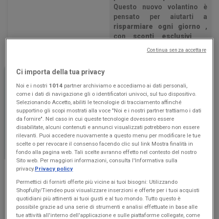
Questo nuovo volantino è
pensato per aiutarti a
risparmiare ogni giorno
,
con
sconti esclusivi
su
un'ampia gamma di prodotti
Continua senza accettare
per tutta la famiglia.
All'interno del volantino
Ci importa della tua privacy
troverai le
migliori offerte
sui prodotti
Elettronica
,
Noi e i nostri
1014
partner archiviamo e accediamo ai dati personali,
come i dati di navigazione gli o identificatori univoci, sul tuo dispositivo.
accuratamente selezionati
Selezionando Accetto, abiliti le tecnologie di tracciamento affinché
per offrirti sia
qualità
che
supportino gli scopi mostrati alla voce "Noi e i nostri partner trattiamo i dati
convenienza
.
da fornire". Nel caso in cui queste tecnologie dovessero essere
Non perdere l'occasione:
disabilitate, alcuni contenuti e annunci visualizzati potrebbero non essere
sfoglia subito il volantino
rilevanti. Puoi accedere nuovamente a questo menu per modificare le tue
Euronics
ed scopri tutte le
scelte o per revocare il consenso facendo clic sul link Mostra finalità in
fondo alla pagina web. Tali scelte avranno effetto nel contesto del nostro
offerte disponibili dal
Sito web. Per maggiori informazioni, consulta l'Informativa sulla
03/08/26 al 23/08/26
.
privacy.
Privacy policy
Euronics
Euronics
Risparmiare non è mai stato
Permettici di fornirti offerte più vicine ai tuoi bisogni: Utilizzando
così facile
!
SOTTO AGOSTO
Svuota tutto
Shopfully/Tiendeo puoi visualizzare inserzioni e offerte per i tuoi acquisti
quotidiani più attinenti ai tuoi gusti e al tuo mondo. Tutto questo è
possibile grazie ad una serie di strumenti e analisi effettuate in base alle
Scade il 19/08
Scade il 19/08
tue attività all'interno dell'applicazione e sulle piattaforme collegate, come