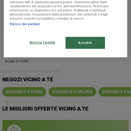
Utilizzare dati di geolocalizzazione precisi. Scansione attiva delle
caratteristiche del dispositivo ai fini dell’identificazione. Archiviare
informazioni su dispositivo e/o accedervi. Pubblicità e contenuti
personalizzati, misurazione delle prestazioni dei contenuti e degli
annunci, ricerche sul pubblico, sviluppo di servizi.
Elenco dei partner
Euronics
Mostra finalità
Accetto
StarDays
Scade il 19/08
NEGOZI VICINO A TE
EURONICS A ROMA
EURONICS A MILANO
EURONICS A N
LE MIGLIORI OFFERTE VICINO A TE