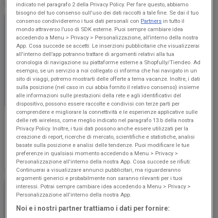
indicato nel paragrafo 2 della Privacy Policy. Per fare questo, abbiamo
bisogno del tuo consenso sull'uso dei dati raccolti a tale fine. Se dai il tuo
consenso condivideremo i tuoi dati personali con
Partners
in tutto il
mondo attraverso l’uso di SDK esterne. Puoi sempre cambiare idea
accedendo a Menu > Privacy > Personalizzazione, all’interno della nostra
App. Cosa succede se accetti: Le inserzioni pubblicitarie che visualizzerai
all'interno dell’app potranno trattare di argomenti relativi alla tua
cronologia di navigazione su piattaforme esterne a Shopfully/Tiendeo. Ad
esempio, se un servizio a noi collegato ci informa che hai navigato in un
sito di viaggi, potremo mostrarti delle offerte a tema vacanze. Inoltre, i dati
sulla posizione (nel caso in cui abbia fornito il relativo consenso) insieme
alle informazioni sulle prestazioni della rete e agli identificativi del
dispositivo, possono essere raccolte e condivisi con terze parti per
comprendere e migliorare la connettività e le esperienze applicative sulle
Euronics
Euronics
delle reti wireless, come meglio indicato nel paragrafo 13.b della nostra
Privacy Policy. Inoltre, i tuoi dati possono anche essere utilizzati per la
In vacanza a tasso zero
Speciale Frigoriferi
creazione di report, ricerche di mercato, scientifiche e statistiche, analisi
basate sulla posizione e analisi delle tendenze. Puoi modificare le tue
preferenze in qualsiasi momento accedendo a Menu > Privacy >
Scade il 19/08
Scade il 19/08
Personalizzazione all'interno della nostra App. Cosa succede se rifiuti:
Continuerai a visualizzare annunci pubblicitari, ma riguarderanno
argomenti generici e probabilmente non saranno rilevanti per i tuoi
interessi. Potrai sempre cambiare idea accedendo a Menu > Privacy >
Personalizzazione all'interno della nostra App.
Noi e i nostri partner trattiamo i dati per fornire: