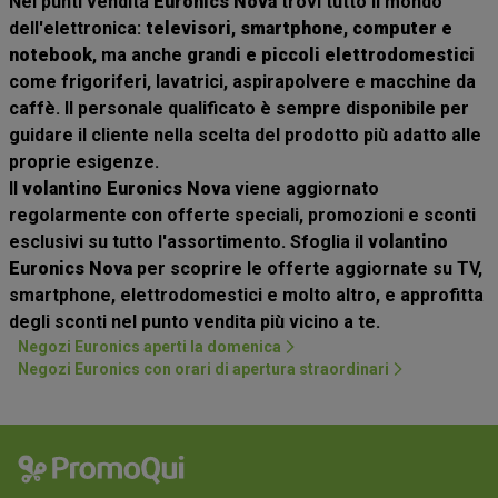
Nei punti vendita
Euronics Nova
trovi tutto il mondo
dell'elettronica:
televisori
,
smartphone
,
computer e
notebook
, ma anche
grandi e piccoli elettrodomestici
come frigoriferi, lavatrici, aspirapolvere e macchine da
caffè. Il personale qualificato è sempre disponibile per
guidare il cliente nella scelta del prodotto più adatto alle
proprie esigenze.
Il
volantino Euronics Nova
viene aggiornato
regolarmente con offerte speciali, promozioni e sconti
esclusivi su tutto l'assortimento. Sfoglia il
volantino
Euronics Nova
per scoprire le offerte aggiornate su TV,
smartphone, elettrodomestici e molto altro, e approfitta
degli sconti nel punto vendita più vicino a te.
Negozi Euronics aperti la domenica
Negozi Euronics con orari di apertura straordinari