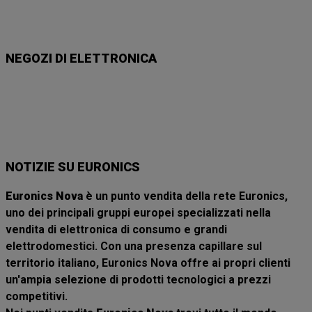
i
9
1
3
9
1
/
/
/
/
/
0
0
0
0
0
8
8
8
8
8
NEGOZI DI ELETTRONICA
Unieuro
Euronics
Expert
Trony
MediaWorld
Fastweb
Sk
NOTIZIE SU EURONICS
Euronics Nova
è un punto vendita della rete Euronics,
uno dei principali gruppi europei specializzati nella
vendita di elettronica di consumo e grandi
elettrodomestici. Con una presenza capillare sul
territorio italiano, Euronics Nova offre ai propri clienti
un'ampia selezione di prodotti tecnologici a prezzi
competitivi.