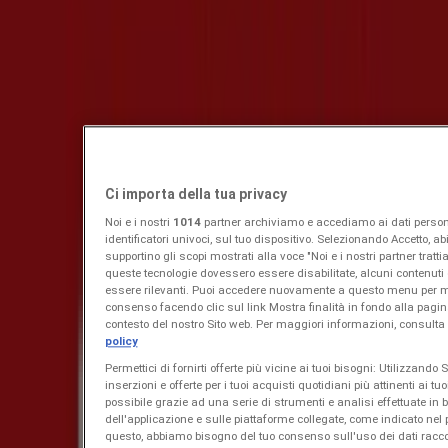
Max Supermercati
Buon Ferragosto
Scade il 19/08
Nuovo
Ci importa della tua privacy
Noi e i nostri
1014
partner archiviamo e accediamo ai dati personal
Coop
identificatori univoci, sul tuo dispositivo. Selezionando Accetto, abi
supportino gli scopi mostrati alla voce "Noi e i nostri partner tratti
queste tecnologie dovessero essere disabilitate, alcuni contenuti
Risparmio
essere rilevanti. Puoi accedere nuovamente a questo menu per modi
consenso facendo clic sul link Mostra finalità in fondo alla pagina
Scade il 19/08
contesto del nostro Sito web. Per maggiori informazioni, consulta 
Nuovo
policy
Permettici di fornirti offerte più vicine ai tuoi bisogni: Utilizzand
inserzioni e offerte per i tuoi acquisti quotidiani più attinenti ai t
possibile grazie ad una serie di strumenti e analisi effettuate in ba
Coop
dell'applicazione e sulle piattaforme collegate, come indicato nel p
questo, abbiamo bisogno del tuo consenso sull'uso dei dati raccolt