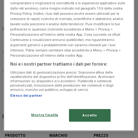
comprendere e migliorare la connettività e le esperienze applicative sulle
delle reti wireless, come meglio indicato nel paragrafo 13.b della nostra
Privacy Policy. Inoltre, i tuoi dati possono anche essere utilizzati per la
VEDERE
creazione di report, ricerche di mercato, scientifiche e statistiche, analisi
basate sulla posizione e analisi delle tendenze. Puoi modificare le tue
SGUARDO VELOCE A ZTE IN OFFERTA
preferenze in qualsiasi momento accedendo a Menu > Privacy >
Personalizzazione all'interno della nostra App. Cosa succede se rifiuti:
Continuerai a visualizzare annunci pubblicitari, ma riguarderanno
ZTE in offerta:
4
argomenti generici e probabilmente non saranno rilevanti per i tuoi
interessi. Potrai sempre cambiare idea accedendo a Menu > Privacy >
Offerta più economica:
€ 87.92
Personalizzazione all'interno della nostra App.
Sconto migliore:
-20%
Noi e i nostri partner trattiamo i dati per fornire:
Offerta più recente:
30/07/2026
Utilizzare dati di geolocalizzazione precisi. Scansione attiva delle
caratteristiche del dispositivo ai fini dell’identificazione. Archiviare
informazioni su dispositivo e/o accedervi. Pubblicità e contenuti
personalizzati, misurazione delle prestazioni dei contenuti e degli
annunci, ricerche sul pubblico, sviluppo di servizi.
Unieuro
Euronics
Expert
Trony
MediaWorld
Fastweb
LaFelt
Elenco dei partner
Mostra finalità
Accetto
PREZZO ZTE
PRODOTTO
MARCHIO
PREZZO