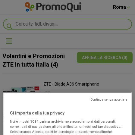
Roma
Volantini e Promozioni
AFFINA LA RICERCA (0)
ZTE in tutta Italia (4)
ZTE - Blade A36 Smartphone
Comet
Continua senza accettare
€ 87.92
€ 109.90
Ci importa della tua privacy
-20%
VEDERE
Noi e i nostri
1014
partner archiviamo e accediamo ai dati personali,
come i dati di navigazione gli o identificatori univoci, sul tuo dispositivo.
Selezionando Accetto, abiliti le tecnologie di tracciamento affinché