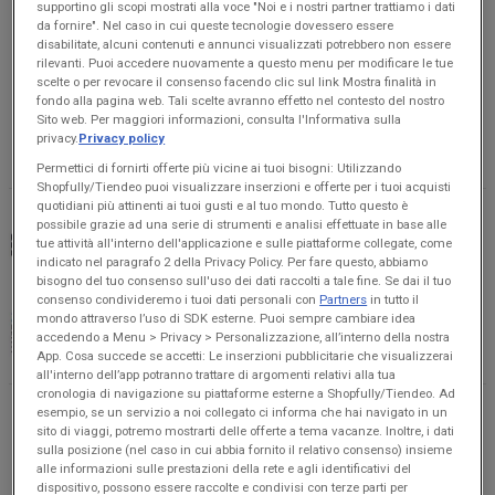
supportino gli scopi mostrati alla voce "Noi e i nostri partner trattiamo i dati
ZTE - V80 Max Smartphone
da fornire". Nel caso in cui queste tecnologie dovessero essere
disabilitate, alcuni contenuti e annunci visualizzati potrebbero non essere
Comet
rilevanti. Puoi accedere nuovamente a questo menu per modificare le tue
scelte o per revocare il consenso facendo clic sul link Mostra finalità in
€ 119.00
fondo alla pagina web. Tali scelte avranno effetto nel contesto del nostro
Sito web. Per maggiori informazioni, consulta l'Informativa sulla
privacy.
Privacy policy
VEDERE
Permettici di fornirti offerte più vicine ai tuoi bisogni: Utilizzando
Shopfully/Tiendeo puoi visualizzare inserzioni e offerte per i tuoi acquisti
quotidiani più attinenti ai tuoi gusti e al tuo mondo. Tutto questo è
ZTE - Blade A36 Smartphone
possibile grazie ad una serie di strumenti e analisi effettuate in base alle
tue attività all'interno dell'applicazione e sulle piattaforme collegate, come
Comet
indicato nel paragrafo 2 della Privacy Policy. Per fare questo, abbiamo
bisogno del tuo consenso sull'uso dei dati raccolti a tale fine. Se dai il tuo
€ 87.92
consenso condivideremo i tuoi dati personali con
Partners
in tutto il
€ 109.90
mondo attraverso l’uso di SDK esterne. Puoi sempre cambiare idea
-20%
accedendo a Menu > Privacy > Personalizzazione, all’interno della nostra
VEDERE
App. Cosa succede se accetti: Le inserzioni pubblicitarie che visualizzerai
all'interno dell’app potranno trattare di argomenti relativi alla tua
cronologia di navigazione su piattaforme esterne a Shopfully/Tiendeo. Ad
ZTE - V80 Max Smartphone
esempio, se un servizio a noi collegato ci informa che hai navigato in un
sito di viaggi, potremo mostrarti delle offerte a tema vacanze. Inoltre, i dati
Comet
sulla posizione (nel caso in cui abbia fornito il relativo consenso) insieme
alle informazioni sulle prestazioni della rete e agli identificativi del
€ 119.00
dispositivo, possono essere raccolte e condivisi con terze parti per