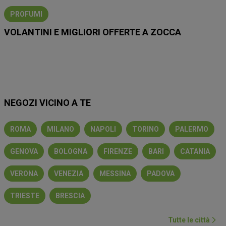
PROFUMI
VOLANTINI E MIGLIORI OFFERTE A ZOCCA
Lidl
Eurospin
Conad
Coop
MD
Esselunga
Iliad
NEGOZI VICINO A TE
ROMA
MILANO
NAPOLI
TORINO
PALERMO
GENOVA
BOLOGNA
FIRENZE
BARI
CATANIA
VERONA
VENEZIA
MESSINA
PADOVA
TRIESTE
BRESCIA
Tutte le città