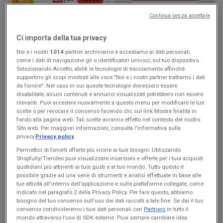
Continua senza accettare
Iper La grande i
KiK
Sconti gustosi
Più divertimento a scuola
Ci importa della tua privacy
Noi e i nostri
1014
partner archiviamo e accediamo ai dati personali,
Scade il 21/08
Zocca
Scade il 16/08
Zocca
come i dati di navigazione gli o identificatori univoci, sul tuo dispositivo.
Selezionando Accetto, abiliti le tecnologie di tracciamento affinché
supportino gli scopi mostrati alla voce "Noi e i nostri partner trattiamo i dati
da fornire". Nel caso in cui queste tecnologie dovessero essere
disabilitate, alcuni contenuti e annunci visualizzati potrebbero non essere
rilevanti. Puoi accedere nuovamente a questo menu per modificare le tue
scelte o per revocare il consenso facendo clic sul link Mostra finalità in
fondo alla pagina web. Tali scelte avranno effetto nel contesto del nostro
Sito web. Per maggiori informazioni, consulta l'Informativa sulla
privacy.
Privacy policy
Permettici di fornirti offerte più vicine ai tuoi bisogni: Utilizzando
Shopfully/Tiendeo puoi visualizzare inserzioni e offerte per i tuoi acquisti
quotidiani più attinenti ai tuoi gusti e al tuo mondo. Tutto questo è
NUOVO
possibile grazie ad una serie di strumenti e analisi effettuate in base alle
tue attività all'interno dell'applicazione e sulle piattaforme collegate, come
Max Supermercati
Famila Superstore
indicato nel paragrafo 2 della Privacy Policy. Per fare questo, abbiamo
bisogno del tuo consenso sull'uso dei dati raccolti a tale fine. Se dai il tuo
Buon Ferragosto
Offerte d'agosto
consenso condivideremo i tuoi dati personali con
Partners
in tutto il
mondo attraverso l’uso di SDK esterne. Puoi sempre cambiare idea