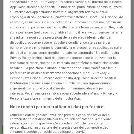
accedendo a Menu > Privacy > Personalizzazione, all’interno della nostra
Scade il 19/08
Zocca
Scade il 19/08
Zocca
App. Cosa succede se accetti: Le inserzioni pubblicitarie che visualizzerai
all'interno dell’app potranno trattare di argomenti relativi alla tua
cronologia di navigazione su piattaforme esterne a Shopfully/Tiendeo. Ad
esempio, se un servizio a noi collegato ci informa che hai navigato in un
sito di viaggi, potremo mostrarti delle offerte a tema vacanze. Inoltre, i dati
sulla posizione (nel caso in cui abbia fornito il relativo consenso) insieme
alle informazioni sulle prestazioni della rete e agli identificativi del
dispositivo, possono essere raccolte e condivisi con terze parti per
comprendere e migliorare la connettività e le esperienze applicative sulle
delle reti wireless, come meglio indicato nel paragrafo 13.b della nostra
Privacy Policy. Inoltre, i tuoi dati possono anche essere utilizzati per la
creazione di report, ricerche di mercato, scientifiche e statistiche, analisi
basate sulla posizione e analisi delle tendenze. Puoi modificare le tue
NUOVO
NUOVO
preferenze in qualsiasi momento accedendo a Menu > Privacy >
Personalizzazione all'interno della nostra App. Cosa succede se rifiuti:
Famila
Famila
Continuerai a visualizzare annunci pubblicitari, ma riguarderanno
argomenti generici e probabilmente non saranno rilevanti per i tuoi
Offerte d'agosto
Offerte D'agosto
interessi. Potrai sempre cambiare idea accedendo a Menu > Privacy >
Personalizzazione all'interno della nostra App.
Scade il 19/08
Zocca
Scade il 19/08
Zocca
Noi e i nostri partner trattiamo i dati per fornire:
Utilizzare dati di geolocalizzazione precisi. Scansione attiva delle
caratteristiche del dispositivo ai fini dell’identificazione. Archiviare
informazioni su dispositivo e/o accedervi. Pubblicità e contenuti
personalizzati, misurazione delle prestazioni dei contenuti e degli
CARICA ALTRE OFFERTE
annunci, ricerche sul pubblico, sviluppo di servizi.