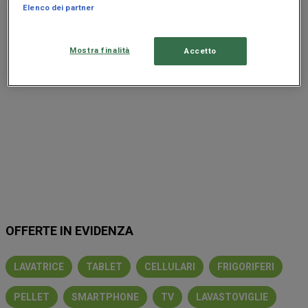
Elenco dei partner
Pubblicità
Mostra finalità
Accetto
OFFERTE IN EVIDENZA
LAVATRICE
TABLET
CELLULARI
FRIGORIFERI
PELLET
SMARTPHONE
TV
LAVASTOVIGLIE