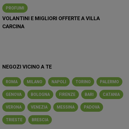
PROFUMI
VOLANTINI E MIGLIORI OFFERTE A VILLA
CARCINA
Lidl
Eurospin
Conad
Coop
MD
Esselunga
Iliad
NEGOZI VICINO A TE
ROMA
MILANO
NAPOLI
TORINO
PALERMO
GENOVA
BOLOGNA
FIRENZE
BARI
CATANIA
VERONA
VENEZIA
MESSINA
PADOVA
TRIESTE
BRESCIA