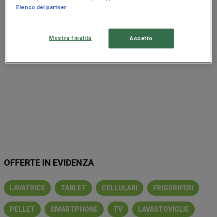
Elenco dei partner
Pubblicità
Mostra finalità
Accetto
OFFERTE IN EVIDENZA
LAVATRICE
TABLET
CELLULARI
FRIGORIFERI
PELLET
SMARTPHONE
TV
LAVASTOVIGLIE