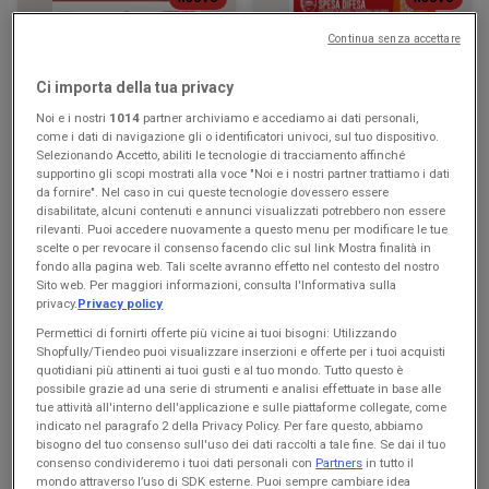
Continua senza accettare
KiK
Famila Superstore
Più divertimento a scuola
Buon Ferragosto
Ci importa della tua privacy
Noi e i nostri
1014
partner archiviamo e accediamo ai dati personali,
Scade il 16/08
Villa Carcina
Scade il 19/08
Villa Carcina
come i dati di navigazione gli o identificatori univoci, sul tuo dispositivo.
Selezionando Accetto, abiliti le tecnologie di tracciamento affinché
supportino gli scopi mostrati alla voce "Noi e i nostri partner trattiamo i dati
da fornire". Nel caso in cui queste tecnologie dovessero essere
disabilitate, alcuni contenuti e annunci visualizzati potrebbero non essere
rilevanti. Puoi accedere nuovamente a questo menu per modificare le tue
scelte o per revocare il consenso facendo clic sul link Mostra finalità in
fondo alla pagina web. Tali scelte avranno effetto nel contesto del nostro
Sito web. Per maggiori informazioni, consulta l'Informativa sulla
privacy.
Privacy policy
Permettici di fornirti offerte più vicine ai tuoi bisogni: Utilizzando
Shopfully/Tiendeo puoi visualizzare inserzioni e offerte per i tuoi acquisti
quotidiani più attinenti ai tuoi gusti e al tuo mondo. Tutto questo è
NUOVO
NUOVO
possibile grazie ad una serie di strumenti e analisi effettuate in base alle
tue attività all'interno dell'applicazione e sulle piattaforme collegate, come
Famila Market
Max Supermercati
indicato nel paragrafo 2 della Privacy Policy. Per fare questo, abbiamo
bisogno del tuo consenso sull'uso dei dati raccolti a tale fine. Se dai il tuo
Buon Ferragosto
Buon Ferragosto
consenso condivideremo i tuoi dati personali con
Partners
in tutto il
mondo attraverso l’uso di SDK esterne. Puoi sempre cambiare idea