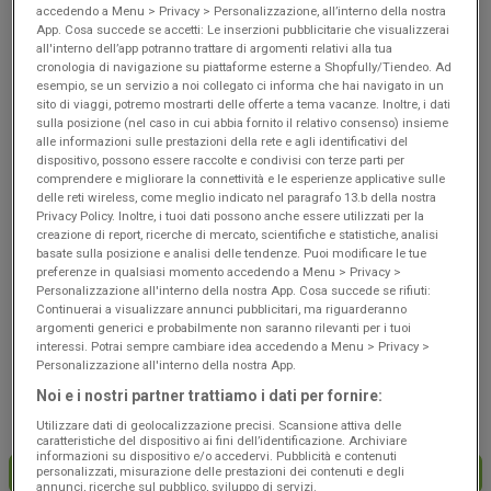
Scade il 19/08
Villa Carcina
Scade il 19/08
Villa Carcina
accedendo a Menu > Privacy > Personalizzazione, all’interno della nostra
App. Cosa succede se accetti: Le inserzioni pubblicitarie che visualizzerai
all'interno dell’app potranno trattare di argomenti relativi alla tua
cronologia di navigazione su piattaforme esterne a Shopfully/Tiendeo. Ad
esempio, se un servizio a noi collegato ci informa che hai navigato in un
sito di viaggi, potremo mostrarti delle offerte a tema vacanze. Inoltre, i dati
sulla posizione (nel caso in cui abbia fornito il relativo consenso) insieme
alle informazioni sulle prestazioni della rete e agli identificativi del
dispositivo, possono essere raccolte e condivisi con terze parti per
comprendere e migliorare la connettività e le esperienze applicative sulle
delle reti wireless, come meglio indicato nel paragrafo 13.b della nostra
Privacy Policy. Inoltre, i tuoi dati possono anche essere utilizzati per la
creazione di report, ricerche di mercato, scientifiche e statistiche, analisi
basate sulla posizione e analisi delle tendenze. Puoi modificare le tue
preferenze in qualsiasi momento accedendo a Menu > Privacy >
Personalizzazione all'interno della nostra App. Cosa succede se rifiuti:
Coop
Coop
Continuerai a visualizzare annunci pubblicitari, ma riguarderanno
argomenti generici e probabilmente non saranno rilevanti per i tuoi
Risparmio
Convenienza
interessi. Potrai sempre cambiare idea accedendo a Menu > Privacy >
Personalizzazione all'interno della nostra App.
Scade il 19/08
Villa Carcina
Scade il 19/08
Villa Carcina
Noi e i nostri partner trattiamo i dati per fornire:
Utilizzare dati di geolocalizzazione precisi. Scansione attiva delle
caratteristiche del dispositivo ai fini dell’identificazione. Archiviare
informazioni su dispositivo e/o accedervi. Pubblicità e contenuti
personalizzati, misurazione delle prestazioni dei contenuti e degli
CARICA ALTRE OFFERTE
annunci, ricerche sul pubblico, sviluppo di servizi.