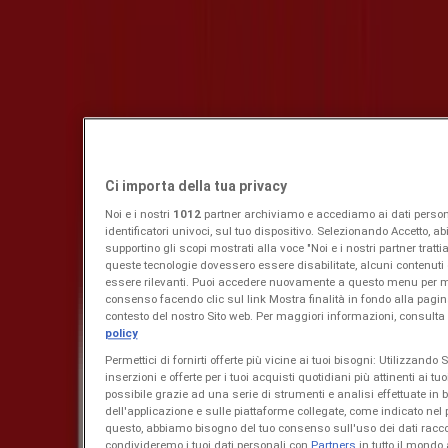
Max Supermercati
Buon Ferragosto
Scade il 19/08
Tortona
Nuovo
Ci importa della tua privacy
Noi e i nostri
1012
partner archiviamo e accediamo ai dati personal
identificatori univoci, sul tuo dispositivo. Selezionando Accetto, abi
Coop
supportino gli scopi mostrati alla voce "Noi e i nostri partner tratti
queste tecnologie dovessero essere disabilitate, alcuni contenuti
Risparmio
essere rilevanti. Puoi accedere nuovamente a questo menu per modi
consenso facendo clic sul link Mostra finalità in fondo alla pagina
contesto del nostro Sito web. Per maggiori informazioni, consulta 
Scade il 19/08
Tortona
policy
Nuovo
Permettici di fornirti offerte più vicine ai tuoi bisogni: Utilizzand
inserzioni e offerte per i tuoi acquisti quotidiani più attinenti ai t
possibile grazie ad una serie di strumenti e analisi effettuate in ba
Coop
dell'applicazione e sulle piattaforme collegate, come indicato nel p
questo, abbiamo bisogno del tuo consenso sull'uso dei dati raccolt
condivideremo i tuoi dati personali con
Partners
in tutto il mondo 