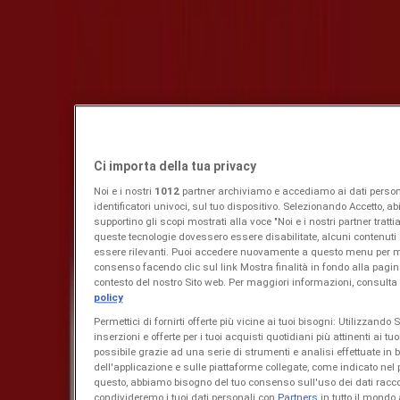
Kreo Brico e Casa
Fuori tutto! Estate 2026
Scade il 30/08
Sondrio
Nuovo
Ci importa della tua privacy
Noi e i nostri
1012
partner archiviamo e accediamo ai dati personal
identificatori univoci, sul tuo dispositivo. Selezionando Accetto, abi
Action
supportino gli scopi mostrati alla voce "Noi e i nostri partner tratti
queste tecnologie dovessero essere disabilitate, alcuni contenuti
Promozione della settimana
essere rilevanti. Puoi accedere nuovamente a questo menu per modi
consenso facendo clic sul link Mostra finalità in fondo alla pagina
contesto del nostro Sito web. Per maggiori informazioni, consulta 
Scade il 11/08
Sondrio
policy
Nuovo
Permettici di fornirti offerte più vicine ai tuoi bisogni: Utilizzand
inserzioni e offerte per i tuoi acquisti quotidiani più attinenti ai t
possibile grazie ad una serie di strumenti e analisi effettuate in ba
JYSK
dell'applicazione e sulle piattaforme collegate, come indicato nel p
questo, abbiamo bisogno del tuo consenso sull'uso dei dati raccolt
condivideremo i tuoi dati personali con
Partners
in tutto il mondo 