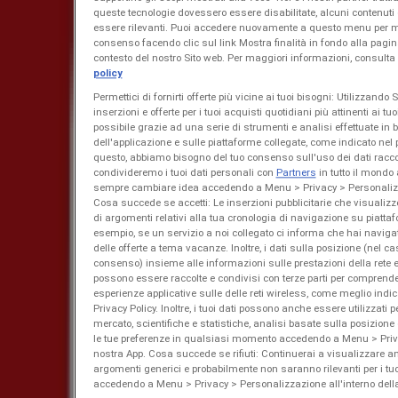
queste tecnologie dovessero essere disabilitate, alcuni contenuti
Prezzi a fette
essere rilevanti. Puoi accedere nuovamente a questo menu per modi
consenso facendo clic sul link Mostra finalità in fondo alla pagina
contesto del nostro Sito web. Per maggiori informazioni, consulta 
Scade il 13/08
Sesto San Giovanni
policy
Permettici di fornirti offerte più vicine ai tuoi bisogni: Utilizzand
Carica altre offerte
inserzioni e offerte per i tuoi acquisti quotidiani più attinenti ai t
Pubblicità
possibile grazie ad una serie di strumenti e analisi effettuate in ba
dell'applicazione e sulle piattaforme collegate, come indicato nel p
questo, abbiamo bisogno del tuo consenso sull'uso dei dati raccolt
condivideremo i tuoi dati personali con
Partners
in tutto il mondo 
sempre cambiare idea accedendo a Menu > Privacy > Personalizzaz
Cosa succede se accetti: Le inserzioni pubblicitarie che visualizzer
di argomenti relativi alla tua cronologia di navigazione su piatt
esempio, se un servizio a noi collegato ci informa che hai navigat
delle offerte a tema vacanze. Inoltre, i dati sulla posizione (nel caso
consenso) insieme alle informazioni sulle prestazioni della rete e a
possono essere raccolte e condivisi con terze parti per comprender
esperienze applicative sulle delle reti wireless, come meglio indic
Privacy Policy. Inoltre, i tuoi dati possono anche essere utilizzati pe
mercato, scientifiche e statistiche, analisi basate sulla posizione
le tue preferenze in qualsiasi momento accedendo a Menu > Priva
nostra App. Cosa succede se rifiuti: Continuerai a visualizzare a
argomenti generici e probabilmente non saranno rilevanti per i tu
accedendo a Menu > Privacy > Personalizzazione all'interno dell