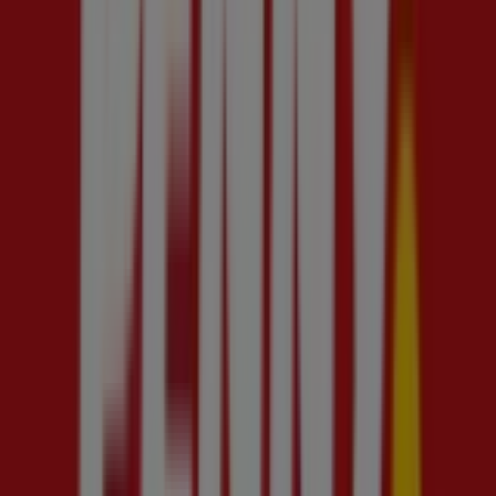
Tutte le città
a Sesto San Giovanni
Sesto San Giovanni: shopping e offerte nella
città alle porte di Milano
A pochi passi dal capoluogo lombardo si
trova
Sesto San Giovanni
, comune della
provincia di Milano insediato nella Pianura Padana, tra Milano
e Monza, decorato con la medaglia d'oro al valore militare. La
città unisce una solida identità industriale a una vocazione
sempre più commerciale, diventando negli anni un punto di
riferimento per chi vive nell'area metropolitana milanese.
Un elemento distintivo del territorio è il
Polo di Mediazione
Interculturale e Comunicazione
, luogo di incontro e
confronto con la realtà locale, facilmente raggiungibile sia da
chi arriva da Piazza Duomo che dalla Stazione Centrale di
Milano, oppure dagli aeroporti di Linate e Malpensa, grazie a
mappe interattive e informazioni su orari e prezzi messe a
disposizione dei visitatori. Proprio per la vicinanza al
capoluogo, a Sesto San Giovanni non manca l'offerta di