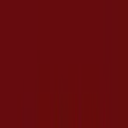
Crai
Offerte bollenti
Scade il 19/08
Sesto San Giovanni
Nuovo
Kreo Brico e Casa
Fuori tutto! Estate 2026
Scade il 30/08
Sesto San Giovanni
Nuovo
Action
Promozione della settimana