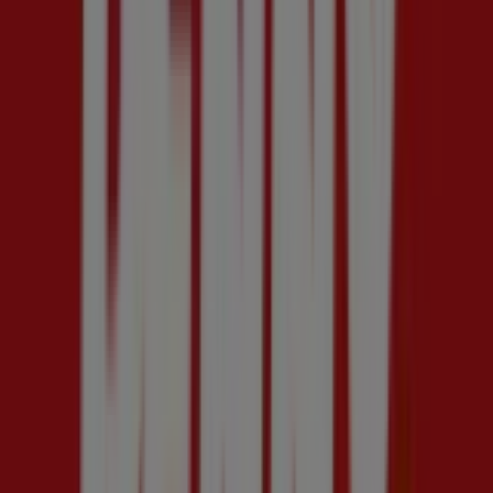
Risparmio Casa
Decò
Ipercoop
Conad Superstore
KiK
Spazio Conad
Tigotà
Acqua & Sapone
PENNY
Negozi vicino a te
roma
milano
napoli
torino
palermo
genova
bologna
firenze
bari
catan