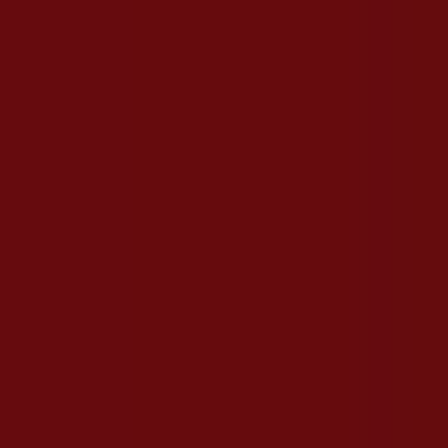
Sei qui:
Sesto San Giovanni
Tutte
In Evidenza
Iper e super
Discount
Elettronica
Novità
Cura casa e
corpo
Pubblicità
Offerte e Volantini a Sesto San
Giovanni
Nuovo