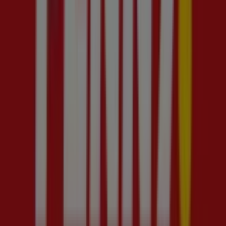
appartamenti in affitto di ogni taglia, tra monolocali e bilocali
proposti da agenzie e privati.
Per orientarsi tra servizi al cittadino, uffici, notizie locali,
meteo e informazioni utili come farmacie, banche e negozi
aperti, il portale ufficiale del Comune resta un riferimento
prezioso per residenti e visitatori.
La posizione strategica ha reso Sesto San Giovanni un
importante polo commerciale e distributivo: qui prenderà
forma
Milanosesto
, il grande progetto firmato
dall'architetto
Renzo Piano
, a soli 6 km dal centro di Milano,
che porterà edifici residenziali, negozi, ipermercati, hotel,
appartamenti e centri sportivi nel rispetto dell'ambiente e del
risparmio energetico.
Chi vive o visita Sesto San Giovanni può contare su un
tessuto commerciale in continua crescita: su PromoQui trovi i
volantini e le offerte dei negozi della città, comodi da
consultare per organizzare i tuoi acquisti e risparmiare ogni
settimana.
Negozi aperti oggi a
Pubblicità