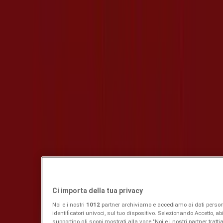
Scade il 11/08
Sesto San Giovanni
Nuovo
JYSK
Risparmia fino al 70%
Scade il 12/08
Sesto San Giovanni
Nuovo
Conad City
7 GIORNI ULTRA RISPARMIO
Scade il 12/08
Sesto San Giovanni
In arrivo
Ci importa della tua privacy
Noi e i nostri
1012
partner archiviamo e accediamo ai dati personal
identificatori univoci, sul tuo dispositivo. Selezionando Accetto, abi
Conad City
supportino gli scopi mostrati alla voce "Noi e i nostri partner tratti