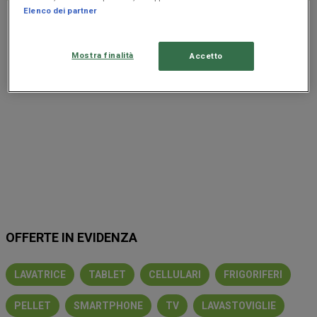
Elenco dei partner
Pubblicità
Mostra finalità
Accetto
OFFERTE IN EVIDENZA
LAVATRICE
TABLET
CELLULARI
FRIGORIFERI
PELLET
SMARTPHONE
TV
LAVASTOVIGLIE