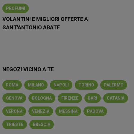
PROFUMI
VOLANTINI E MIGLIORI OFFERTE A
SANT'ANTONIO ABATE
Lidl
Eurospin
Conad
Coop
MD
Esselunga
Iliad
NEGOZI VICINO A TE
ROMA
MILANO
NAPOLI
TORINO
PALERMO
GENOVA
BOLOGNA
FIRENZE
BARI
CATANIA
VERONA
VENEZIA
MESSINA
PADOVA
TRIESTE
BRESCIA