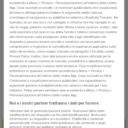
Scade il 19/08
Sant'Antonio
Scade il 19/08
Sant'Antonio
accedendo a Menu > Privacy > Personalizzazione, all’interno della nostra
Abate
Abate
App. Cosa succede se accetti: Le inserzioni pubblicitarie che visualizzerai
all'interno dell’app potranno trattare di argomenti relativi alla tua
cronologia di navigazione su piattaforme esterne a Shopfully/Tiendeo. Ad
esempio, se un servizio a noi collegato ci informa che hai navigato in un
sito di viaggi, potremo mostrarti delle offerte a tema vacanze. Inoltre, i dati
sulla posizione (nel caso in cui abbia fornito il relativo consenso) insieme
alle informazioni sulle prestazioni della rete e agli identificativi del
dispositivo, possono essere raccolte e condivisi con terze parti per
comprendere e migliorare la connettività e le esperienze applicative sulle
delle reti wireless, come meglio indicato nel paragrafo 13.b della nostra
Privacy Policy. Inoltre, i tuoi dati possono anche essere utilizzati per la
creazione di report, ricerche di mercato, scientifiche e statistiche, analisi
basate sulla posizione e analisi delle tendenze. Puoi modificare le tue
NUOVO
NUOVO
preferenze in qualsiasi momento accedendo a Menu > Privacy >
Personalizzazione all'interno della nostra App. Cosa succede se rifiuti:
Coop
Coop
Continuerai a visualizzare annunci pubblicitari, ma riguarderanno
argomenti generici e probabilmente non saranno rilevanti per i tuoi
Risparmio
Convenienza
interessi. Potrai sempre cambiare idea accedendo a Menu > Privacy >
Personalizzazione all'interno della nostra App.
Scade il 19/08
Sant'Antonio
Scade il 19/08
Sant'Antonio
Noi e i nostri partner trattiamo i dati per fornire:
Abate
Abate
Utilizzare dati di geolocalizzazione precisi. Scansione attiva delle
caratteristiche del dispositivo ai fini dell’identificazione. Archiviare
informazioni su dispositivo e/o accedervi. Pubblicità e contenuti
personalizzati, misurazione delle prestazioni dei contenuti e degli
CARICA ALTRE OFFERTE
annunci, ricerche sul pubblico, sviluppo di servizi.