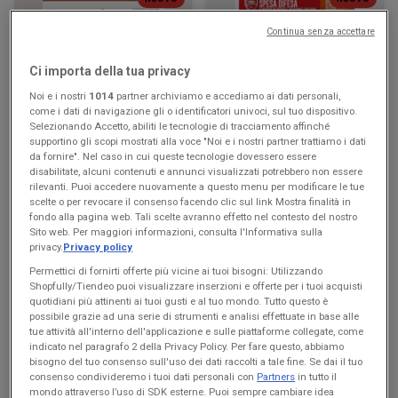
Continua senza accettare
KiK
Famila Superstore
Più divertimento a scuola
Buon Ferragosto
Ci importa della tua privacy
Noi e i nostri
1014
partner archiviamo e accediamo ai dati personali,
Scade il 16/08
Sant'Antonio
Scade il 19/08
Sant'Antonio
come i dati di navigazione gli o identificatori univoci, sul tuo dispositivo.
Abate
Abate
Selezionando Accetto, abiliti le tecnologie di tracciamento affinché
supportino gli scopi mostrati alla voce "Noi e i nostri partner trattiamo i dati
da fornire". Nel caso in cui queste tecnologie dovessero essere
disabilitate, alcuni contenuti e annunci visualizzati potrebbero non essere
rilevanti. Puoi accedere nuovamente a questo menu per modificare le tue
scelte o per revocare il consenso facendo clic sul link Mostra finalità in
fondo alla pagina web. Tali scelte avranno effetto nel contesto del nostro
Sito web. Per maggiori informazioni, consulta l'Informativa sulla
privacy.
Privacy policy
Permettici di fornirti offerte più vicine ai tuoi bisogni: Utilizzando
Shopfully/Tiendeo puoi visualizzare inserzioni e offerte per i tuoi acquisti
quotidiani più attinenti ai tuoi gusti e al tuo mondo. Tutto questo è
NUOVO
NUOVO
possibile grazie ad una serie di strumenti e analisi effettuate in base alle
tue attività all'interno dell'applicazione e sulle piattaforme collegate, come
Famila Market
Max Supermercati
indicato nel paragrafo 2 della Privacy Policy. Per fare questo, abbiamo
bisogno del tuo consenso sull'uso dei dati raccolti a tale fine. Se dai il tuo
Buon Ferragosto
Buon Ferragosto
consenso condivideremo i tuoi dati personali con
Partners
in tutto il
mondo attraverso l’uso di SDK esterne. Puoi sempre cambiare idea