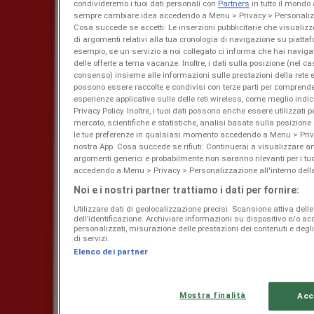
Risparmia fino al 70%
condivideremo i tuoi dati personali con
Partners
in tutto il mondo 
sempre cambiare idea accedendo a Menu > Privacy > Personalizzaz
Cosa succede se accetti: Le inserzioni pubblicitarie che visualizzer
Scade il 12/08
Porto Torres
di argomenti relativi alla tua cronologia di navigazione su piatt
esempio, se un servizio a noi collegato ci informa che hai navigat
Carica altre offerte
delle offerte a tema vacanze. Inoltre, i dati sulla posizione (nel caso
consenso) insieme alle informazioni sulle prestazioni della rete e a
Pubblicità
possono essere raccolte e condivisi con terze parti per comprender
esperienze applicative sulle delle reti wireless, come meglio indic
Privacy Policy. Inoltre, i tuoi dati possono anche essere utilizzati pe
mercato, scientifiche e statistiche, analisi basate sulla posizione
le tue preferenze in qualsiasi momento accedendo a Menu > Priva
nostra App. Cosa succede se rifiuti: Continuerai a visualizzare a
argomenti generici e probabilmente non saranno rilevanti per i tu
accedendo a Menu > Privacy > Personalizzazione all'interno dell
Noi e i nostri partner trattiamo i dati per fornire:
Utilizzare dati di geolocalizzazione precisi. Scansione attiva delle 
dell’identificazione. Archiviare informazioni su dispositivo e/o acc
personalizzati, misurazione delle prestazioni dei contenuti e degli
di servizi.
Elenco dei partner
Offerte in evidenza
Mostra finalità
Acc