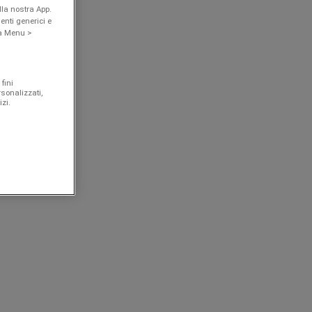
la nostra App.
enti generici e
 a Menu >
fini
rsonalizzati,
zi.