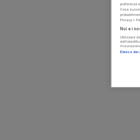
Scade il 19/08
preferenze 
Cosa succede
Nuovo
probabilmen
Privacy > Pe
Ok Bimbo
Noi e i no
Affari esclusivi
Utilizzare da
dell’identif
misurazione 
Scade il 19/08
Elenco dei
Nuovo
Giokids
Grande offerta per cacciatori di affari
Scade il 18/08
Pubblicità
Nuovo