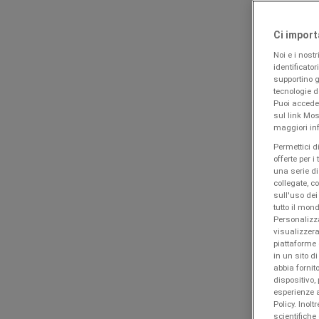
Ci import
Promoqui
»
Noi e i nostr
identificator
Offerte Infanzia e giochi nelle vicinanze
supportino gl
tecnologie d
Tutte le Offerte Infanzia e gio
Puoi accede
sul link Mos
maggiori inf
Nuovo
Permettici d
offerte per i
Mondo Baby
una serie di
collegate, c
sull'uso dei
Offerte Mondo Baby
tutto il mo
Personalizza
Scade il 19/08
visualizzera
Nuovo
piattaforme 
in un sito d
abbia fornito
Ok Bimbo
dispositivo,
esperienze a
Sconti e promozioni
Policy. Inolt
scientifiche