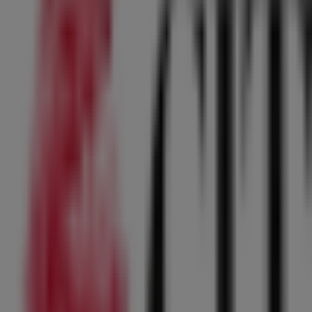
Scade il 31/08
Toys Center
Play 4ever
Scade il 31/12
Giokids
Offerte Giokids
Scade il 14/08
Toys company
Offerte Toys company
Scade il 14/08
Paniate