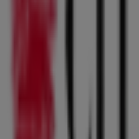
Offerte Paniate
Scade il 30/08
Carica altre offerte
Pubblicità
Le migliori offerte vicino a te
Prodotti Infanzia e giochi più cliccati