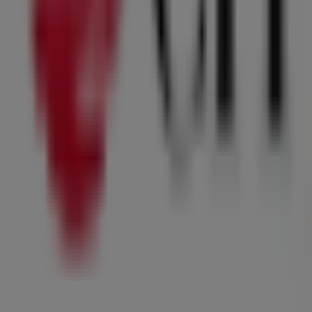
29
,
99
€
37.49
€
-20
%
K
Pop
-
Zaino
Estensibile
Demon
Hunters
Energy