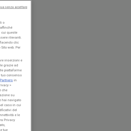
nua senza accettare
i o
 affinché
n cui queste
sere rilevanti.
facendo clic
 Sito web. Per
are inserzioni e
ile grazie ad
ulle piattaforme
el tuo consenso
Partners
in
rivacy >
e che
gazione su
e hai navigato
nel caso in cui
ficativi del
nettività e le
ra Privacy
ato,
le tue