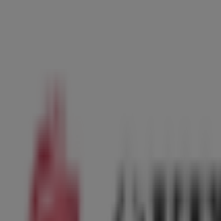
Mio Bimbo Dettalgros
Affari esclusivi
Scade il 18/08
Nuovo
Ok Bimbo
Offerte per cacciatori di affari
Scade il 18/08
Universo Bimbo
Mare, sole e tanto risparmio
Scade il 02/09
Chicco
Saldi fino al -70% + extra -20%