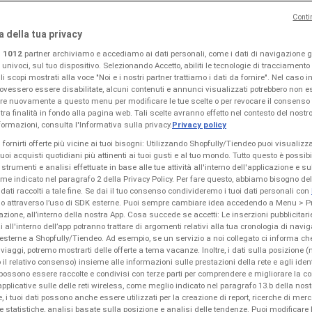
Conti
a della tua privacy
i
1012
partner archiviamo e accediamo ai dati personali, come i dati di navigazione gl
i univoci, sul tuo dispositivo. Selezionando Accetto, abiliti le tecnologie di tracciamento
i scopi mostrati alla voce "Noi e i nostri partner trattiamo i dati da fornire". Nel caso i
ovessero essere disabilitate, alcuni contenuti e annunci visualizzati potrebbero non es
chi di Oggi
re nuovamente a questo menu per modificare le tue scelte o per revocare il consenso 
tra finalità in fondo alla pagina web. Tali scelte avranno effetto nel contesto del nostro
ormazioni, consulta l'Informativa sulla privacy.
Privacy policy
i fornirti offerte più vicine ai tuoi bisogni: Utilizzando Shopfully/Tiendeo puoi visualizz
 tuoi acquisti quotidiani più attinenti ai tuoi gusti e al tuo mondo. Tutto questo è possib
 strumenti e analisi effettuate in base alle tue attività all'interno dell'applicazione e s
ome indicato nel paragrafo 2 della Privacy Policy. Per fare questo, abbiamo bisogno d
 dati raccolti a tale fine. Se dai il tuo consenso condivideremo i tuoi dati personali con
ndo attraverso l’uso di SDK esterne. Puoi sempre cambiare idea accedendo a Menu > P
zione, all’interno della nostra App. Cosa succede se accetti: Le inserzioni pubblicitari
i all'interno dell’app potranno trattare di argomenti relativi alla tua cronologia di navi
esterne a Shopfully/Tiendeo. Ad esempio, se un servizio a noi collegato ci informa ch
i viaggi, potremo mostrarti delle offerte a tema vacanze. Inoltre, i dati sulla posizione (
 il relativo consenso) insieme alle informazioni sulle prestazioni della rete e agli identi
 possono essere raccolte e condivisi con terze parti per comprendere e migliorare la con
pplicative sulle delle reti wireless, come meglio indicato nel paragrafo 13.b della nost
re, i tuoi dati possono anche essere utilizzati per la creazione di report, ricerche di merc
 e statistiche, analisi basate sulla posizione e analisi delle tendenze. Puoi modificare 