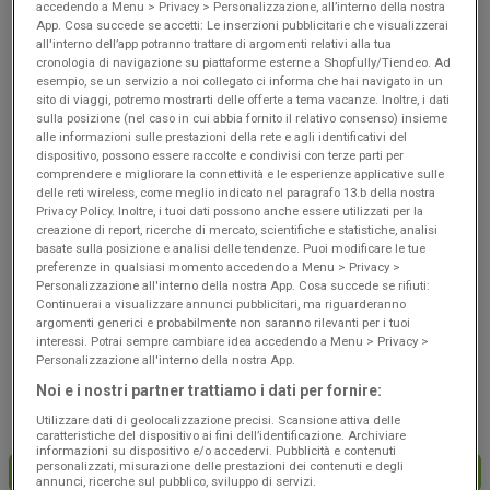
accedendo a Menu > Privacy > Personalizzazione, all’interno della nostra
Scade il 19/08
Nanto
Scade il 19/08
Nanto
App. Cosa succede se accetti: Le inserzioni pubblicitarie che visualizzerai
all'interno dell’app potranno trattare di argomenti relativi alla tua
cronologia di navigazione su piattaforme esterne a Shopfully/Tiendeo. Ad
esempio, se un servizio a noi collegato ci informa che hai navigato in un
sito di viaggi, potremo mostrarti delle offerte a tema vacanze. Inoltre, i dati
sulla posizione (nel caso in cui abbia fornito il relativo consenso) insieme
alle informazioni sulle prestazioni della rete e agli identificativi del
dispositivo, possono essere raccolte e condivisi con terze parti per
comprendere e migliorare la connettività e le esperienze applicative sulle
delle reti wireless, come meglio indicato nel paragrafo 13.b della nostra
Privacy Policy. Inoltre, i tuoi dati possono anche essere utilizzati per la
creazione di report, ricerche di mercato, scientifiche e statistiche, analisi
basate sulla posizione e analisi delle tendenze. Puoi modificare le tue
NUOVO
NUOVO
preferenze in qualsiasi momento accedendo a Menu > Privacy >
Personalizzazione all'interno della nostra App. Cosa succede se rifiuti:
Coop
Coop
Continuerai a visualizzare annunci pubblicitari, ma riguarderanno
argomenti generici e probabilmente non saranno rilevanti per i tuoi
Risparmio
Convenienza
interessi. Potrai sempre cambiare idea accedendo a Menu > Privacy >
Personalizzazione all'interno della nostra App.
Scade il 19/08
Nanto
Scade il 19/08
Nanto
Noi e i nostri partner trattiamo i dati per fornire:
Utilizzare dati di geolocalizzazione precisi. Scansione attiva delle
caratteristiche del dispositivo ai fini dell’identificazione. Archiviare
informazioni su dispositivo e/o accedervi. Pubblicità e contenuti
personalizzati, misurazione delle prestazioni dei contenuti e degli
CARICA ALTRE OFFERTE
annunci, ricerche sul pubblico, sviluppo di servizi.