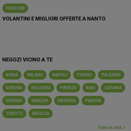
PROFUMI
VOLANTINI E MIGLIORI OFFERTE A NANTO
Lidl
Eurospin
Conad
Coop
MD
Esselunga
Iliad
NEGOZI VICINO A TE
ROMA
MILANO
NAPOLI
TORINO
PALERMO
GENOVA
BOLOGNA
FIRENZE
BARI
CATANIA
VERONA
VENEZIA
MESSINA
PADOVA
TRIESTE
BRESCIA
Tutte le città