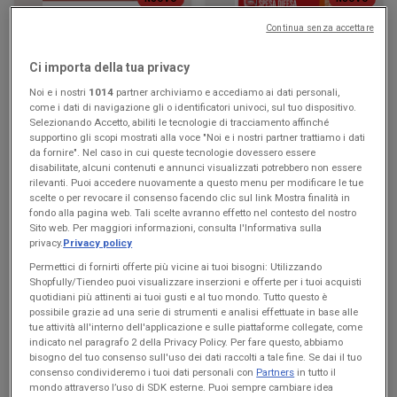
Continua senza accettare
KiK
Famila Superstore
Più divertimento a scuola
Buon Ferragosto
Ci importa della tua privacy
Noi e i nostri
1014
partner archiviamo e accediamo ai dati personali,
Scade il 16/08
Nanto
Scade il 19/08
Nanto
come i dati di navigazione gli o identificatori univoci, sul tuo dispositivo.
Selezionando Accetto, abiliti le tecnologie di tracciamento affinché
supportino gli scopi mostrati alla voce "Noi e i nostri partner trattiamo i dati
da fornire". Nel caso in cui queste tecnologie dovessero essere
disabilitate, alcuni contenuti e annunci visualizzati potrebbero non essere
rilevanti. Puoi accedere nuovamente a questo menu per modificare le tue
scelte o per revocare il consenso facendo clic sul link Mostra finalità in
fondo alla pagina web. Tali scelte avranno effetto nel contesto del nostro
Sito web. Per maggiori informazioni, consulta l'Informativa sulla
privacy.
Privacy policy
Permettici di fornirti offerte più vicine ai tuoi bisogni: Utilizzando
Shopfully/Tiendeo puoi visualizzare inserzioni e offerte per i tuoi acquisti
quotidiani più attinenti ai tuoi gusti e al tuo mondo. Tutto questo è
NUOVO
NUOVO
possibile grazie ad una serie di strumenti e analisi effettuate in base alle
tue attività all'interno dell'applicazione e sulle piattaforme collegate, come
Famila Market
Max Supermercati
indicato nel paragrafo 2 della Privacy Policy. Per fare questo, abbiamo
bisogno del tuo consenso sull'uso dei dati raccolti a tale fine. Se dai il tuo
Buon Ferragosto
Buon Ferragosto
consenso condivideremo i tuoi dati personali con
Partners
in tutto il
mondo attraverso l’uso di SDK esterne. Puoi sempre cambiare idea