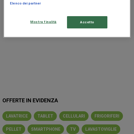
Elenco dei partner
Pubblicità
Mostra finalità
Accetto
OFFERTE IN EVIDENZA
LAVATRICE
TABLET
CELLULARI
FRIGORIFERI
PELLET
SMARTPHONE
TV
LAVASTOVIGLIE