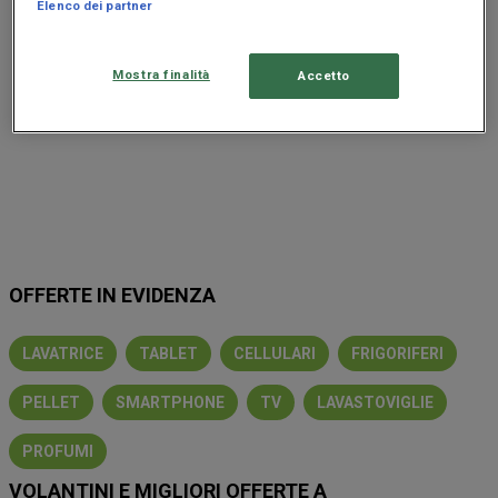
Elenco dei partner
Mostra finalità
Accetto
OFFERTE IN EVIDENZA
LAVATRICE
TABLET
CELLULARI
FRIGORIFERI
PELLET
SMARTPHONE
TV
LAVASTOVIGLIE
PROFUMI
VOLANTINI E MIGLIORI OFFERTE A