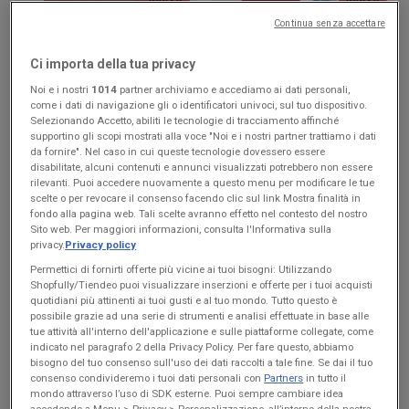
Continua senza accettare
KiK
Max Supermercati
Ci importa della tua privacy
Più divertimento a scuola
Buon Ferragosto
Noi e i nostri
1014
partner archiviamo e accediamo ai dati personali,
come i dati di navigazione gli o identificatori univoci, sul tuo dispositivo.
Scade il 16/08
Montorio al
Scade il 19/08
Montorio al
Selezionando Accetto, abiliti le tecnologie di tracciamento affinché
Vomano
Vomano
supportino gli scopi mostrati alla voce "Noi e i nostri partner trattiamo i dati
da fornire". Nel caso in cui queste tecnologie dovessero essere
disabilitate, alcuni contenuti e annunci visualizzati potrebbero non essere
rilevanti. Puoi accedere nuovamente a questo menu per modificare le tue
scelte o per revocare il consenso facendo clic sul link Mostra finalità in
fondo alla pagina web. Tali scelte avranno effetto nel contesto del nostro
Sito web. Per maggiori informazioni, consulta l'Informativa sulla
privacy.
Privacy policy
Permettici di fornirti offerte più vicine ai tuoi bisogni: Utilizzando
Shopfully/Tiendeo puoi visualizzare inserzioni e offerte per i tuoi acquisti
quotidiani più attinenti ai tuoi gusti e al tuo mondo. Tutto questo è
possibile grazie ad una serie di strumenti e analisi effettuate in base alle
tue attività all'interno dell'applicazione e sulle piattaforme collegate, come
Coop
Coop
indicato nel paragrafo 2 della Privacy Policy. Per fare questo, abbiamo
bisogno del tuo consenso sull'uso dei dati raccolti a tale fine. Se dai il tuo
Risparmio
Convenienza
consenso condivideremo i tuoi dati personali con
Partners
in tutto il
mondo attraverso l’uso di SDK esterne. Puoi sempre cambiare idea
accedendo a Menu > Privacy > Personalizzazione, all’interno della nostra