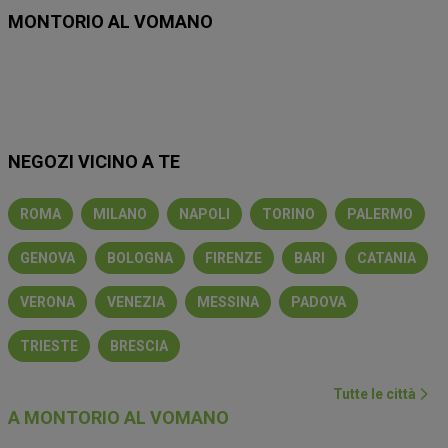
MONTORIO AL VOMANO
Lidl
Eurospin
Conad
Coop
MD
Esselunga
Iliad
NEGOZI VICINO A TE
ROMA
MILANO
NAPOLI
TORINO
PALERMO
GENOVA
BOLOGNA
FIRENZE
BARI
CATANIA
VERONA
VENEZIA
MESSINA
PADOVA
TRIESTE
BRESCIA
Tutte le città
A MONTORIO AL VOMANO