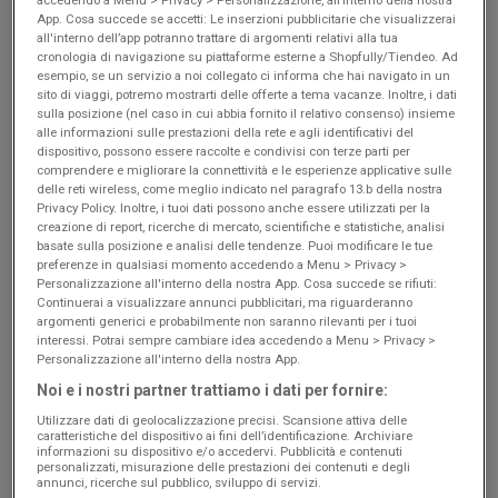
Scade il 19/08
Montorio al
Scade il 19/08
Montorio al
App. Cosa succede se accetti: Le inserzioni pubblicitarie che visualizzerai
Vomano
Vomano
all'interno dell’app potranno trattare di argomenti relativi alla tua
cronologia di navigazione su piattaforme esterne a Shopfully/Tiendeo. Ad
esempio, se un servizio a noi collegato ci informa che hai navigato in un
sito di viaggi, potremo mostrarti delle offerte a tema vacanze. Inoltre, i dati
sulla posizione (nel caso in cui abbia fornito il relativo consenso) insieme
alle informazioni sulle prestazioni della rete e agli identificativi del
dispositivo, possono essere raccolte e condivisi con terze parti per
comprendere e migliorare la connettività e le esperienze applicative sulle
delle reti wireless, come meglio indicato nel paragrafo 13.b della nostra
Privacy Policy. Inoltre, i tuoi dati possono anche essere utilizzati per la
creazione di report, ricerche di mercato, scientifiche e statistiche, analisi
basate sulla posizione e analisi delle tendenze. Puoi modificare le tue
preferenze in qualsiasi momento accedendo a Menu > Privacy >
Personalizzazione all'interno della nostra App. Cosa succede se rifiuti:
Crai
Kreo Brico e Casa
Continuerai a visualizzare annunci pubblicitari, ma riguarderanno
argomenti generici e probabilmente non saranno rilevanti per i tuoi
Offerte bollenti
Fuori tutto! Estate 2026
interessi. Potrai sempre cambiare idea accedendo a Menu > Privacy >
Personalizzazione all'interno della nostra App.
Scade il 19/08
Montorio al
Scade il 30/08
Montorio al
Noi e i nostri partner trattiamo i dati per fornire:
Vomano
Vomano
Utilizzare dati di geolocalizzazione precisi. Scansione attiva delle
caratteristiche del dispositivo ai fini dell’identificazione. Archiviare
informazioni su dispositivo e/o accedervi. Pubblicità e contenuti
Pubblicità
personalizzati, misurazione delle prestazioni dei contenuti e degli
annunci, ricerche sul pubblico, sviluppo di servizi.