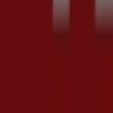
Si con te supermercati
Sotto Prezzo
Scade il 19/08
Limido Comasco
Carica altre offerte
Pubblicità
Offerte in evidenza
Lavatrice
Tablet
Cellulari
Frigoriferi
Pellet
Smartphone
Tv
Lavasto
Volantini e migliori offerte a Limido C
Lidl