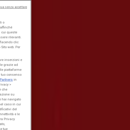
nua senza accettare
i o
 affinché
n cui queste
sere rilevanti.
facendo clic
 Sito web. Per
are inserzioni e
ile grazie ad
ulle piattaforme
el tuo consenso
Partners
in
rivacy >
e che
gazione su
e hai navigato
nel caso in cui
ficativi del
nettività e le
ra Privacy
ato,
le tue