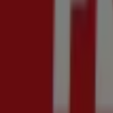
Scade il 19/08
Limido Comasco
Nuovo
Lem SuperStore
Offerte Bollenti
Scade il 19/08
Limido Comasco
Nuovo
Brico ok
Ripony tutto
Scade il 23/08
Limido Comasco
Nuovo