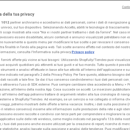
Conti
a della tua privacy
i
1012
partner archiviamo e accediamo ai dati personali, come i dati di navigazione gl
i univoci, sul tuo dispositivo. Selezionando Accetto, abiliti le tecnologie di tracciamento
i scopi mostrati alla voce "Noi e i nostri partner trattiamo i dati da fornire". Nel caso i
ovessero essere disabilitate, alcuni contenuti e annunci visualizzati potrebbero non es
re nuovamente a questo menu per modificare le tue scelte o per revocare il consenso 
tra finalità in fondo alla pagina web. Tali scelte avranno effetto nel contesto del nostro
ormazioni, consulta l'Informativa sulla privacy.
Privacy policy
i fornirti offerte più vicine ai tuoi bisogni: Utilizzando Shopfully/Tiendeo puoi visualizz
 tuoi acquisti quotidiani più attinenti ai tuoi gusti e al tuo mondo. Tutto questo è possib
 strumenti e analisi effettuate in base alle tue attività all'interno dell'applicazione e s
ome indicato nel paragrafo 2 della Privacy Policy. Per fare questo, abbiamo bisogno d
 dati raccolti a tale fine. Se dai il tuo consenso condivideremo i tuoi dati personali con
ndo attraverso l’uso di SDK esterne. Puoi sempre cambiare idea accedendo a Menu > P
zione, all’interno della nostra App. Cosa succede se accetti: Le inserzioni pubblicitari
i all'interno dell’app potranno trattare di argomenti relativi alla tua cronologia di navi
esterne a Shopfully/Tiendeo. Ad esempio, se un servizio a noi collegato ci informa ch
i viaggi, potremo mostrarti delle offerte a tema vacanze. Inoltre, i dati sulla posizione (
 il relativo consenso) insieme alle informazioni sulle prestazioni della rete e agli identi
 possono essere raccolte e condivisi con terze parti per comprendere e migliorare la con
pplicative sulle delle reti wireless, come meglio indicato nel paragrafo 13.b della nost
re, i tuoi dati possono anche essere utilizzati per la creazione di report, ricerche di merc
 e statistiche, analisi basate sulla posizione e analisi delle tendenze. Puoi modificare 