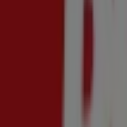
Offerte bollenti
Scade il 19/08
Limido Comasco
Nuovo
Kreo Brico e Casa
Fuori tutto! Estate 2026
Scade il 30/08
Limido Comasco
Nuovo
Action
Promozione della settimana
Scade il 11/08
Limido Comasco
Nuovo