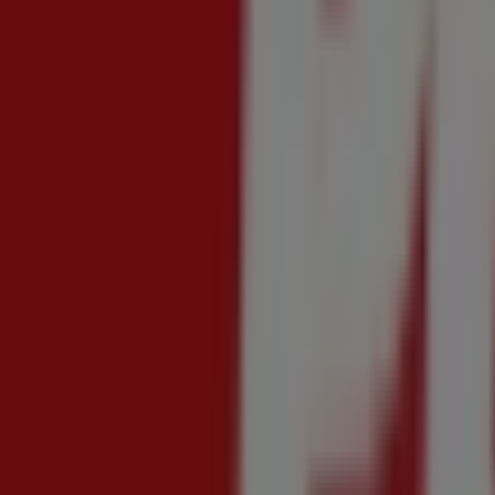
JYSK
Risparmia fino al 70%
Scade il 12/08
Limido Comasco
In arrivo
Conad City
Prezzi a fette
Scade il 13/08
Limido Comasco
Nuovo
Coop
RisparMIO