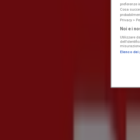
preferenze 
Cosa succede
probabilmen
Privacy > Pe
Noi e i no
Utilizzare da
dell’identif
misurazione 
Elenco dei
Offerte e Volantini a Limido Comasco
Nuovo
Coop
Risparmio
Scade il 19/08
Limido Comasco