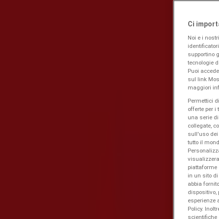
Ci import
Pubblicità
Noi e i nostr
identificator
supportino gl
tecnologie d
Puoi accede
sul link Mos
maggiori inf
Permettici d
offerte per i
una serie di
collegate, c
sull'uso dei
tutto il mo
Personalizza
visualizzera
piattaforme 
in un sito d
abbia fornito
dispositivo,
esperienze a
Policy. Inolt
scientifiche