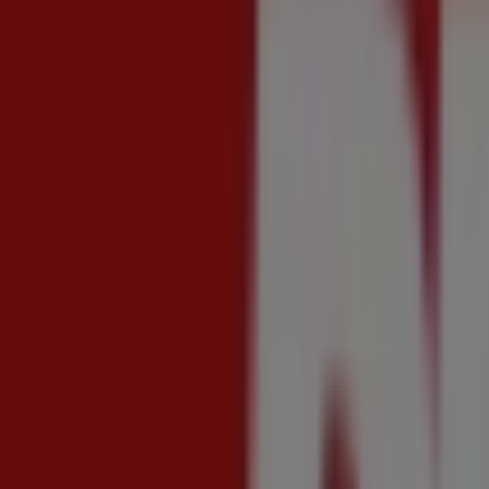
Nuovo
Coop
Offerte per te
Scade il 19/08
Limido Comasco
Nuovo
Coop
Convenienza
Scade il 19/08
Limido Comasco
Nuovo
Crai