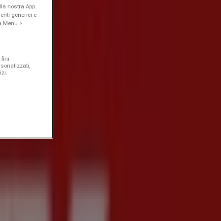
la nostra App.
enti generici e
 a Menu >
fini
rsonalizzati,
zi.