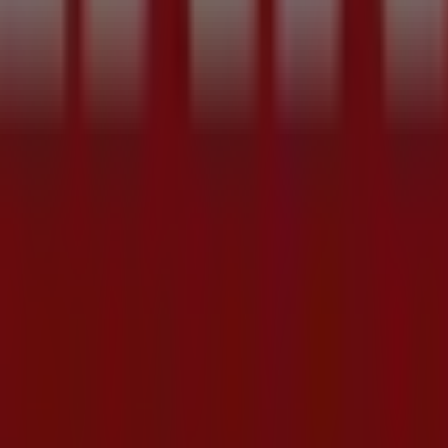
viglie
Profumi
omasco