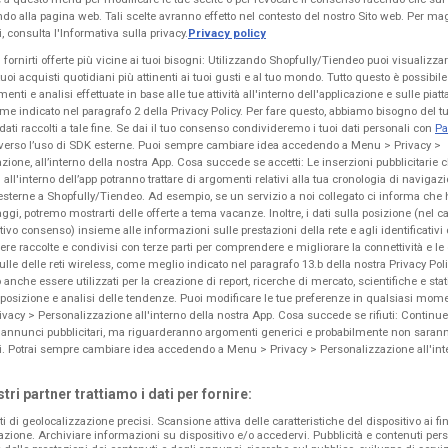
fondo alla pagina web. Tali scelte avranno effetto nel contesto del nostro Sito web. Per ma
Famila
Coop
, consulta l'Informativa sulla privacy.
Privacy policy
Offerte D'agosto
Weekendissimi 1
Ri
 fornirti offerte più vicine ai tuoi bisogni: Utilizzando Shopfully/Tiendeo puoi visualizza
 tuoi acquisti quotidiani più attinenti ai tuoi gusti e al tuo mondo. Tutto questo è possibi
menti e analisi effettuate in base alle tue attività all'interno dell'applicazione e sulle piat
olo
Scade il
Guidizzolo
Scade il
Guidizzolo
Sca
ome indicato nel paragrafo 2 della Privacy Policy. Per fare questo, abbiamo bisogno del 
19/08
16/08
19
dati raccolti a tale fine. Se dai il tuo consenso condivideremo i tuoi dati personali con
Pa
verso l’uso di SDK esterne. Puoi sempre cambiare idea accedendo a Menu > Privacy >
zione, all’interno della nostra App. Cosa succede se accetti: Le inserzioni pubblicitarie 
Crai
Kreo Brico e Casa
 all'interno dell’app potranno trattare di argomenti relativi alla tua cronologia di navigaz
esterne a Shopfully/Tiendeo. Ad esempio, se un servizio a noi collegato ci informa che 
Offerte bollenti
Fuori tutto! Estate 2026
Su
aggi, potremo mostrarti delle offerte a tema vacanze. Inoltre, i dati sulla posizione (nel c
lativo consenso) insieme alle informazioni sulle prestazioni della rete e agli identificativi 
re raccolte e condivisi con terze parti per comprendere e migliorare la connettività e le
olo
Scade il
Guidizzolo
Scade il
Guidizzolo
Sca
ulle delle reti wireless, come meglio indicato nel paragrafo 13.b della nostra Privacy Policy
19/08
30/08
16
anche essere utilizzati per la creazione di report, ricerche di mercato, scientifiche e stati
 posizione e analisi delle tendenze. Puoi modificare le tue preferenze in qualsiasi mo
vacy > Personalizzazione all'interno della nostra App. Cosa succede se rifiuti: Continue
 annunci pubblicitari, ma riguarderanno argomenti generici e probabilmente non saranno 
CARICA ALTRE OFFERTE
si. Potrai sempre cambiare idea accedendo a Menu > Privacy > Personalizzazione all'int
Pubblicità
stri partner trattiamo i dati per fornire:
ti di geolocalizzazione precisi. Scansione attiva delle caratteristiche del dispositivo ai fin
icazione. Archiviare informazioni su dispositivo e/o accedervi. Pubblicità e contenuti pers