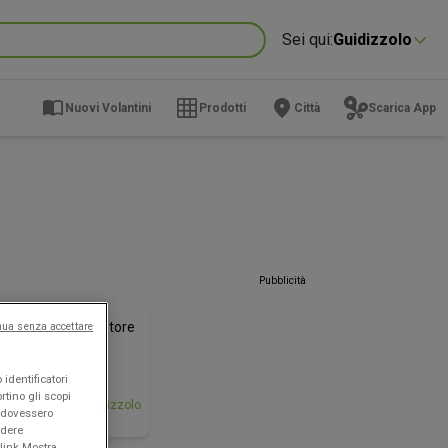
Sei qui:
Guidizzolo
Nuovi Volantini
Prodotti
Città
Scarica App
Pubblicità
NUOVO
Famila Superstore
nua senza accettare
ferte d'agosto
identificatori
rtino gli scopi
de il
Guidizzolo
e dovessero
/08
edere
link Mostra