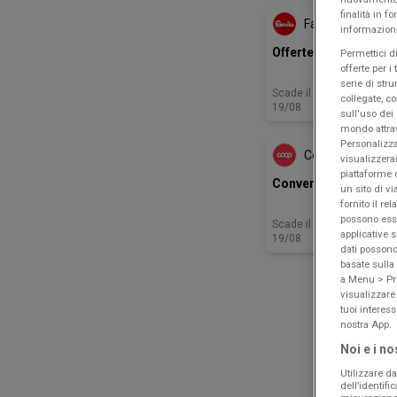
finalità in 
Famila
informazioni
Offerte d'agosto
Permettici di
offerte per i
serie di stru
Scade il
Guidizz
collegate, c
19/08
sull'uso dei 
mondo attra
Personalizza
Coop
visualizzerai
piattaforme 
Convenienza
un sito di vi
fornito il re
possono esse
Scade il
Guidizz
applicative s
19/08
dati possono 
basate sulla
a Menu > Pri
visualizzare
tuoi interes
nostra App.
Noi e i no
Utilizzare da
dell’identif