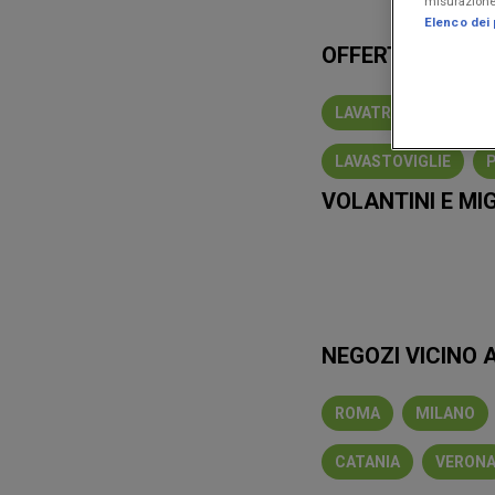
misurazione 
Elenco dei 
OFFERTE IN EVI
LAVATRICE
TABL
LAVASTOVIGLIE
VOLANTINI E MI
Lidl
Eurospi
NEGOZI VICINO A
ROMA
MILANO
CATANIA
VERON