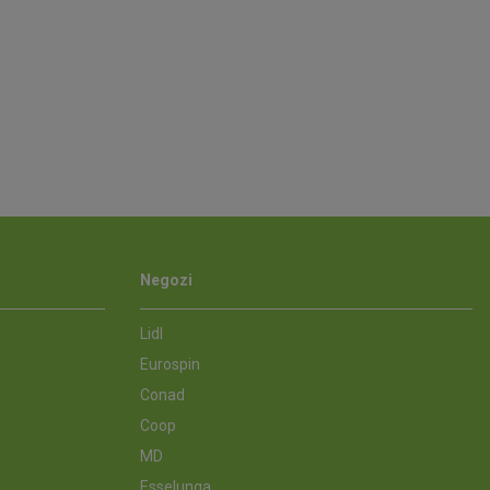
Negozi
Lidl
Eurospin
Conad
Coop
MD
Esselunga