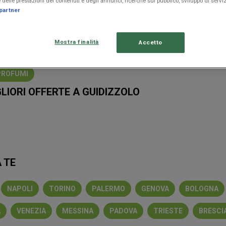
delle prestazioni dei contenuti e degli annunci, ricerche sul pubblico, sviluppo di serviz
partner
DENZA
Mostra finalità
Accetto
ET
CELLULARI
FRIGORIFERI
PELLET
SMARTPHONE
PROFUMI
GLIORI OFFERTE A GUIDIZZOLO
n
Conad
Coop
MD
Esselunga
Iliad
Unieuro
Ma
 TE
NAPOLI
TORINO
PALERMO
GENOVA
BOLOGNA
A
VENEZIA
MESSINA
PADOVA
TRIESTE
BRESCI