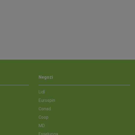
Negozi
Lidl
Eurospin
Conad
Coop
MD
Esselunga