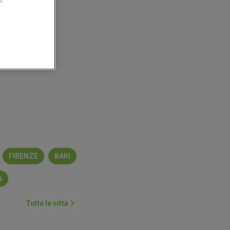
i.
TV
ury's
Risparmio Casa
Decò
Ipercoop
Conad Superstore
KiK
FIRENZE
BARI
A
Tutte le città