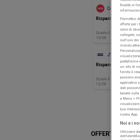
finalità in 
Coop
informazioni
Risparmio
Permettici di
offerte per i
serie di stru
Scade il
Gioia T
collegate, c
19/08
sull'uso dei 
NUO
mondo attra
Personalizza
JYSK
visualizzerai
piattaforme 
Risparmia fino al 70%
un sito di vi
fornito il re
possono esse
Scade il
Gioia T
applicative s
12/08
dati possono 
basate sulla
a Menu > Pri
visualizzare
tuoi interes
nostra App.
Noi e i no
Utilizzare da
OFFERTE IN EVI
dell’identif