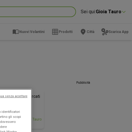
Sei qui:
Gioia Tauro
Nuovi Volantini
Prodotti
Città
Scarica App
Pubblicità
NUOVO
Max Supermercati
nua senza accettare
on Ferragosto
identificatori
rtino gli scopi
de il
Gioia Tauro
e dovessero
/08
edere
link Mostra