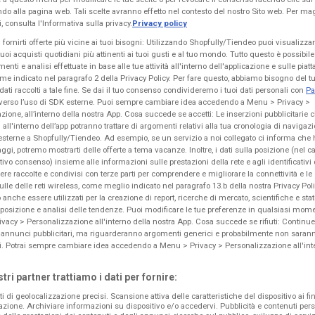
fondo alla pagina web. Tali scelte avranno effetto nel contesto del nostro Sito web. Per ma
Coop
Crai
, consulta l'Informativa sulla privacy.
Privacy policy
Convenienza
Offerte bollenti
Fu
 fornirti offerte più vicine ai tuoi bisogni: Utilizzando Shopfully/Tiendeo puoi visualizza
 tuoi acquisti quotidiani più attinenti ai tuoi gusti e al tuo mondo. Tutto questo è possibi
menti e analisi effettuate in base alle tue attività all'interno dell'applicazione e sulle piat
auro
Scade il
Gioia Tauro
Scade il
Gioia Tauro
Sca
ome indicato nel paragrafo 2 della Privacy Policy. Per fare questo, abbiamo bisogno del 
19/08
19/08
30
dati raccolti a tale fine. Se dai il tuo consenso condivideremo i tuoi dati personali con
Pa
VO
NUOVO
NUOVO
verso l’uso di SDK esterne. Puoi sempre cambiare idea accedendo a Menu > Privacy >
zione, all’interno della nostra App. Cosa succede se accetti: Le inserzioni pubblicitarie 
Spazio Conad
Conad City
 all'interno dell’app potranno trattare di argomenti relativi alla tua cronologia di navigaz
esterne a Shopfully/Tiendeo. Ad esempio, se un servizio a noi collegato ci informa che 
1,2,3 euro
Prezzi a fette
Ri
aggi, potremo mostrarti delle offerte a tema vacanze. Inoltre, i dati sulla posizione (nel c
lativo consenso) insieme alle informazioni sulle prestazioni della rete e agli identificativi 
re raccolte e condivisi con terze parti per comprendere e migliorare la connettività e le
auro
Scade il
Gioia Tauro
Scade il
Gioia Tauro
Sca
ulle delle reti wireless, come meglio indicato nel paragrafo 13.b della nostra Privacy Policy
20/08
13/08
19
anche essere utilizzati per la creazione di report, ricerche di mercato, scientifiche e stati
 posizione e analisi delle tendenze. Puoi modificare le tue preferenze in qualsiasi mo
Pubblicità
vacy > Personalizzazione all'interno della nostra App. Cosa succede se rifiuti: Continue
 annunci pubblicitari, ma riguarderanno argomenti generici e probabilmente non saranno 
si. Potrai sempre cambiare idea accedendo a Menu > Privacy > Personalizzazione all'int
stri partner trattiamo i dati per fornire:
ti di geolocalizzazione precisi. Scansione attiva delle caratteristiche del dispositivo ai fin
DENZA
icazione. Archiviare informazioni su dispositivo e/o accedervi. Pubblicità e contenuti pers