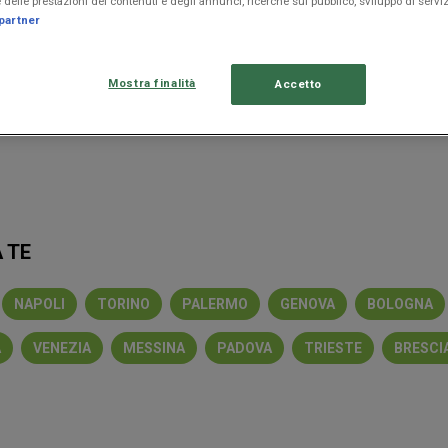
delle prestazioni dei contenuti e degli annunci, ricerche sul pubblico, sviluppo di serviz
partner
ET
CELLULARI
FRIGORIFERI
PELLET
SMARTPHONE
PROFUMI
Mostra finalità
Accetto
GLIORI OFFERTE A GIOIA TAURO
n
Conad
Coop
MD
Esselunga
Iliad
Unieuro
Ma
 TE
NAPOLI
TORINO
PALERMO
GENOVA
BOLOGNA
A
VENEZIA
MESSINA
PADOVA
TRIESTE
BRESCI