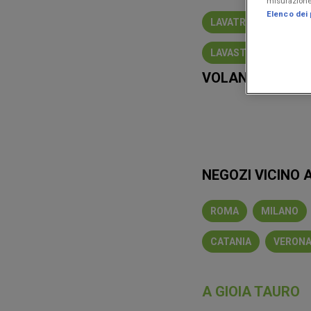
misurazione 
Elenco dei 
LAVATRICE
TABL
LAVASTOVIGLIE
VOLANTINI E MI
Lidl
Eurospi
NEGOZI VICINO A
ROMA
MILANO
CATANIA
VERON
A GIOIA TAURO