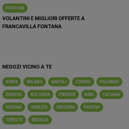
PROFUMI
VOLANTINI E MIGLIORI OFFERTE A
FRANCAVILLA FONTANA
Lidl
Eurospin
Conad
Coop
MD
Esselunga
Iliad
NEGOZI VICINO A TE
ROMA
MILANO
NAPOLI
TORINO
PALERMO
GENOVA
BOLOGNA
FIRENZE
BARI
CATANIA
VERONA
VENEZIA
MESSINA
PADOVA
TRIESTE
BRESCIA