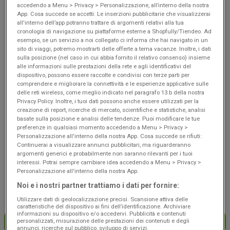
Scade il 19/08
Francavilla
Scade il 19/08
Francavilla
accedendo a Menu > Privacy > Personalizzazione, all’interno della nostra
Fontana
Fontana
App. Cosa succede se accetti: Le inserzioni pubblicitarie che visualizzerai
all'interno dell’app potranno trattare di argomenti relativi alla tua
cronologia di navigazione su piattaforme esterne a Shopfully/Tiendeo. Ad
esempio, se un servizio a noi collegato ci informa che hai navigato in un
sito di viaggi, potremo mostrarti delle offerte a tema vacanze. Inoltre, i dati
sulla posizione (nel caso in cui abbia fornito il relativo consenso) insieme
alle informazioni sulle prestazioni della rete e agli identificativi del
dispositivo, possono essere raccolte e condivisi con terze parti per
comprendere e migliorare la connettività e le esperienze applicative sulle
delle reti wireless, come meglio indicato nel paragrafo 13.b della nostra
Privacy Policy. Inoltre, i tuoi dati possono anche essere utilizzati per la
creazione di report, ricerche di mercato, scientifiche e statistiche, analisi
basate sulla posizione e analisi delle tendenze. Puoi modificare le tue
NUOVO
NUOVO
preferenze in qualsiasi momento accedendo a Menu > Privacy >
Personalizzazione all'interno della nostra App. Cosa succede se rifiuti:
Coop
Coop
Continuerai a visualizzare annunci pubblicitari, ma riguarderanno
argomenti generici e probabilmente non saranno rilevanti per i tuoi
Risparmio
Convenienza
interessi. Potrai sempre cambiare idea accedendo a Menu > Privacy >
Personalizzazione all'interno della nostra App.
Scade il 19/08
Francavilla
Scade il 19/08
Francavilla
Noi e i nostri partner trattiamo i dati per fornire:
Fontana
Fontana
Utilizzare dati di geolocalizzazione precisi. Scansione attiva delle
caratteristiche del dispositivo ai fini dell’identificazione. Archiviare
informazioni su dispositivo e/o accedervi. Pubblicità e contenuti
personalizzati, misurazione delle prestazioni dei contenuti e degli
CARICA ALTRE OFFERTE
annunci, ricerche sul pubblico, sviluppo di servizi.