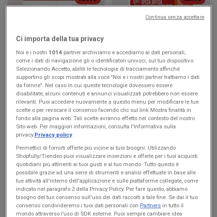
Continua senza accettare
KiK
Famila Superstore
Più divertimento a scuola
Buon Ferragosto
Ci importa della tua privacy
Noi e i nostri
1014
partner archiviamo e accediamo ai dati personali,
Scade il 16/08
Francavilla
Scade il 19/08
Francavilla
come i dati di navigazione gli o identificatori univoci, sul tuo dispositivo.
Fontana
Fontana
Selezionando Accetto, abiliti le tecnologie di tracciamento affinché
supportino gli scopi mostrati alla voce "Noi e i nostri partner trattiamo i dati
da fornire". Nel caso in cui queste tecnologie dovessero essere
disabilitate, alcuni contenuti e annunci visualizzati potrebbero non essere
rilevanti. Puoi accedere nuovamente a questo menu per modificare le tue
scelte o per revocare il consenso facendo clic sul link Mostra finalità in
fondo alla pagina web. Tali scelte avranno effetto nel contesto del nostro
Sito web. Per maggiori informazioni, consulta l'Informativa sulla
privacy.
Privacy policy
Permettici di fornirti offerte più vicine ai tuoi bisogni: Utilizzando
Shopfully/Tiendeo puoi visualizzare inserzioni e offerte per i tuoi acquisti
quotidiani più attinenti ai tuoi gusti e al tuo mondo. Tutto questo è
NUOVO
NUOVO
possibile grazie ad una serie di strumenti e analisi effettuate in base alle
tue attività all'interno dell'applicazione e sulle piattaforme collegate, come
Famila Market
Max Supermercati
indicato nel paragrafo 2 della Privacy Policy. Per fare questo, abbiamo
bisogno del tuo consenso sull'uso dei dati raccolti a tale fine. Se dai il tuo
Buon Ferragosto
Buon Ferragosto
consenso condivideremo i tuoi dati personali con
Partners
in tutto il
mondo attraverso l’uso di SDK esterne. Puoi sempre cambiare idea