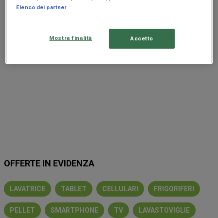
Elenco dei partner
Pubblicità
Mostra finalità
Accetto
OFFERTE IN EVIDENZA
LAVATRICE
TABLET
CELLULARI
FRIGORIFERI
PELLET
SMARTPHONE
TV
LAVASTOVIGLIE