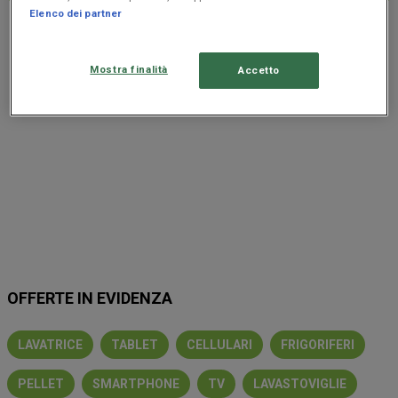
Elenco dei partner
Pubblicità
Mostra finalità
Accetto
OFFERTE IN EVIDENZA
LAVATRICE
TABLET
CELLULARI
FRIGORIFERI
PELLET
SMARTPHONE
TV
LAVASTOVIGLIE