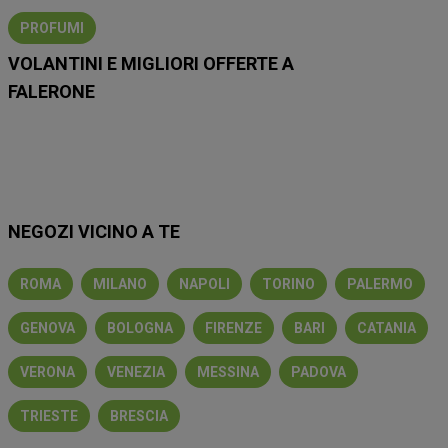
PROFUMI
VOLANTINI E MIGLIORI OFFERTE A
FALERONE
Lidl
Eurospin
Conad
Coop
MD
Esselunga
Iliad
NEGOZI VICINO A TE
ROMA
MILANO
NAPOLI
TORINO
PALERMO
GENOVA
BOLOGNA
FIRENZE
BARI
CATANIA
VERONA
VENEZIA
MESSINA
PADOVA
TRIESTE
BRESCIA