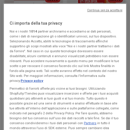
Continua senza accettare
KiK
Famila Superstore
Più divertimento a scuola
Buon Ferragosto
Ci importa della tua privacy
Noi e i nostri
1014
partner archiviamo e accediamo ai dati personali,
Scade il 16/08
Falerone
Scade il 19/08
Falerone
come i dati di navigazione gli o identificatori univoci, sul tuo dispositivo.
Selezionando Accetto, abiliti le tecnologie di tracciamento affinché
supportino gli scopi mostrati alla voce "Noi e i nostri partner trattiamo i dati
da fornire". Nel caso in cui queste tecnologie dovessero essere
disabilitate, alcuni contenuti e annunci visualizzati potrebbero non essere
rilevanti. Puoi accedere nuovamente a questo menu per modificare le tue
scelte o per revocare il consenso facendo clic sul link Mostra finalità in
fondo alla pagina web. Tali scelte avranno effetto nel contesto del nostro
Sito web. Per maggiori informazioni, consulta l'Informativa sulla
privacy.
Privacy policy
Permettici di fornirti offerte più vicine ai tuoi bisogni: Utilizzando
Shopfully/Tiendeo puoi visualizzare inserzioni e offerte per i tuoi acquisti
quotidiani più attinenti ai tuoi gusti e al tuo mondo. Tutto questo è
NUOVO
NUOVO
possibile grazie ad una serie di strumenti e analisi effettuate in base alle
tue attività all'interno dell'applicazione e sulle piattaforme collegate, come
Famila Market
Max Supermercati
indicato nel paragrafo 2 della Privacy Policy. Per fare questo, abbiamo
bisogno del tuo consenso sull'uso dei dati raccolti a tale fine. Se dai il tuo
Buon Ferragosto
Buon Ferragosto
consenso condivideremo i tuoi dati personali con
Partners
in tutto il
mondo attraverso l’uso di SDK esterne. Puoi sempre cambiare idea