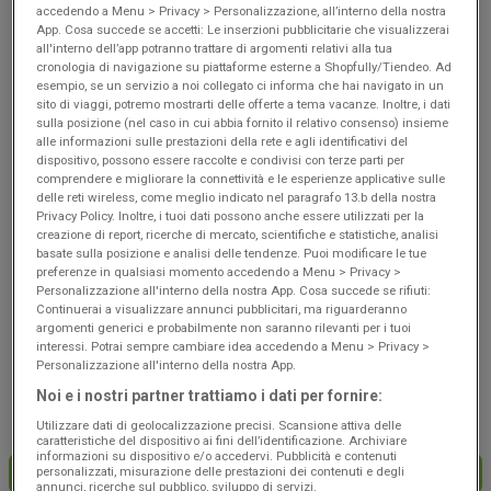
Scade il 19/08
Falerone
Scade il 19/08
Falerone
accedendo a Menu > Privacy > Personalizzazione, all’interno della nostra
App. Cosa succede se accetti: Le inserzioni pubblicitarie che visualizzerai
all'interno dell’app potranno trattare di argomenti relativi alla tua
cronologia di navigazione su piattaforme esterne a Shopfully/Tiendeo. Ad
esempio, se un servizio a noi collegato ci informa che hai navigato in un
sito di viaggi, potremo mostrarti delle offerte a tema vacanze. Inoltre, i dati
sulla posizione (nel caso in cui abbia fornito il relativo consenso) insieme
alle informazioni sulle prestazioni della rete e agli identificativi del
dispositivo, possono essere raccolte e condivisi con terze parti per
comprendere e migliorare la connettività e le esperienze applicative sulle
delle reti wireless, come meglio indicato nel paragrafo 13.b della nostra
Privacy Policy. Inoltre, i tuoi dati possono anche essere utilizzati per la
creazione di report, ricerche di mercato, scientifiche e statistiche, analisi
basate sulla posizione e analisi delle tendenze. Puoi modificare le tue
NUOVO
NUOVO
preferenze in qualsiasi momento accedendo a Menu > Privacy >
Personalizzazione all'interno della nostra App. Cosa succede se rifiuti:
Coop
Coop
Continuerai a visualizzare annunci pubblicitari, ma riguarderanno
argomenti generici e probabilmente non saranno rilevanti per i tuoi
Risparmio
Convenienza
interessi. Potrai sempre cambiare idea accedendo a Menu > Privacy >
Personalizzazione all'interno della nostra App.
Scade il 19/08
Falerone
Scade il 19/08
Falerone
Noi e i nostri partner trattiamo i dati per fornire:
Utilizzare dati di geolocalizzazione precisi. Scansione attiva delle
caratteristiche del dispositivo ai fini dell’identificazione. Archiviare
informazioni su dispositivo e/o accedervi. Pubblicità e contenuti
personalizzati, misurazione delle prestazioni dei contenuti e degli
CARICA ALTRE OFFERTE
annunci, ricerche sul pubblico, sviluppo di servizi.