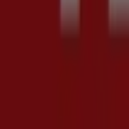
Conad City
Prezzi a fette
Scade il 13/08
Cosenza
Carica altre offerte
Pubblicità
Offerte in evidenza
Lavatrice
Tablet
Cellulari
Frigoriferi
Pellet
Smartphone
Tv
Lavasto
Volantini e migliori offerte a Cosenza
Lidl