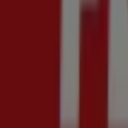
Scade il 11/08
Cosenza
Nuovo
JYSK
Risparmia fino al 70%
Scade il 12/08
Cosenza
Nuovo
Spazio Conad
1,2,3 euro
Scade il 20/08
Cosenza
Nuovo