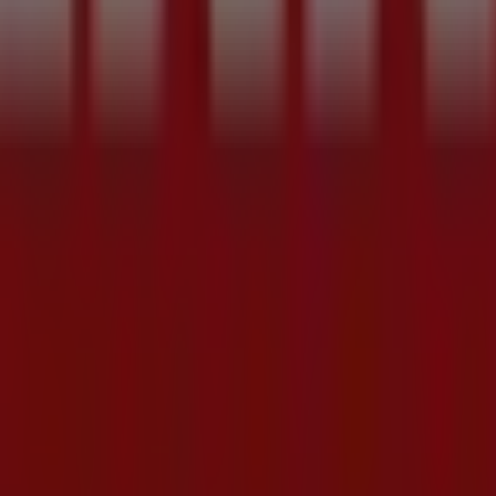
viglie
Profumi