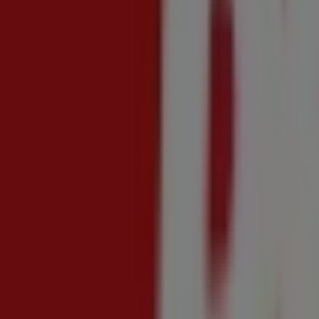
Buon Ferragosto
Scade il 19/08
Cosenza
Nuovo
Coop
Risparmio
Scade il 19/08
Cosenza
Nuovo
Coop
Convenienza
Scade il 19/08
Cosenza
Nuovo