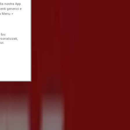
la nostra App.
enti generici e
 a Menu >
fini
rsonalizzati,
zi.