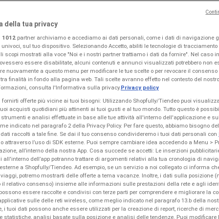
Conti
a della tua privacy
i
1012
partner archiviamo e accediamo ai dati personali, come i dati di navigazione gl
i univoci, sul tuo dispositivo. Selezionando Accetto, abiliti le tecnologie di tracciamento
i scopi mostrati alla voce "Noi e i nostri partner trattiamo i dati da fornire". Nel caso i
ovessero essere disabilitate, alcuni contenuti e annunci visualizzati potrebbero non es
re nuovamente a questo menu per modificare le tue scelte o per revocare il consenso 
tra finalità in fondo alla pagina web. Tali scelte avranno effetto nel contesto del nostro
ormazioni, consulta l'Informativa sulla privacy.
Privacy policy
i fornirti offerte più vicine ai tuoi bisogni: Utilizzando Shopfully/Tiendeo puoi visualizz
 tuoi acquisti quotidiani più attinenti ai tuoi gusti e al tuo mondo. Tutto questo è possib
 strumenti e analisi effettuate in base alle tue attività all'interno dell'applicazione e s
ome indicato nel paragrafo 2 della Privacy Policy. Per fare questo, abbiamo bisogno d
 dati raccolti a tale fine. Se dai il tuo consenso condivideremo i tuoi dati personali con
ndo attraverso l’uso di SDK esterne. Puoi sempre cambiare idea accedendo a Menu > P
zione, all’interno della nostra App. Cosa succede se accetti: Le inserzioni pubblicitari
i all'interno dell’app potranno trattare di argomenti relativi alla tua cronologia di navi
esterne a Shopfully/Tiendeo. Ad esempio, se un servizio a noi collegato ci informa ch
i viaggi, potremo mostrarti delle offerte a tema vacanze. Inoltre, i dati sulla posizione (
 il relativo consenso) insieme alle informazioni sulle prestazioni della rete e agli identi
 possono essere raccolte e condivisi con terze parti per comprendere e migliorare la con
pplicative sulle delle reti wireless, come meglio indicato nel paragrafo 13.b della nost
re, i tuoi dati possono anche essere utilizzati per la creazione di report, ricerche di merc
 e statistiche, analisi basate sulla posizione e analisi delle tendenze. Puoi modificare 