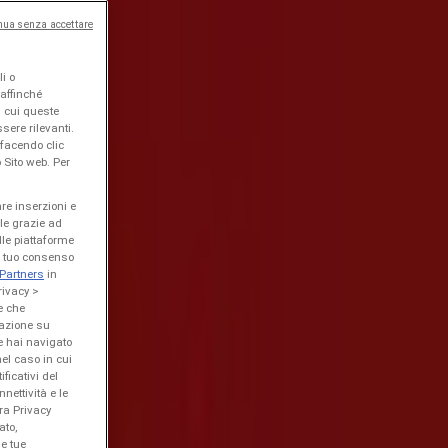
nua senza accettare
i o
 affinché
n cui queste
sere rilevanti.
facendo clic
 Sito web. Per
are inserzioni e
ile grazie ad
ulle piattaforme
el tuo consenso
Partners
in
rivacy >
e che
gazione su
e hai navigato
nel caso in cui
ficativi del
nettività e le
ra Privacy
ato,
le tue