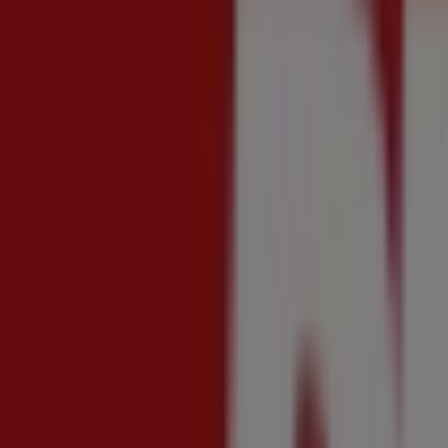
Nuovo
Famila Superstore
Buon Ferragosto
Scade il 19/08
Cosenza
Nuovo
Famila Market
Buon Ferragosto
Scade il 19/08
Cosenza
Nuovo
Max Supermercati