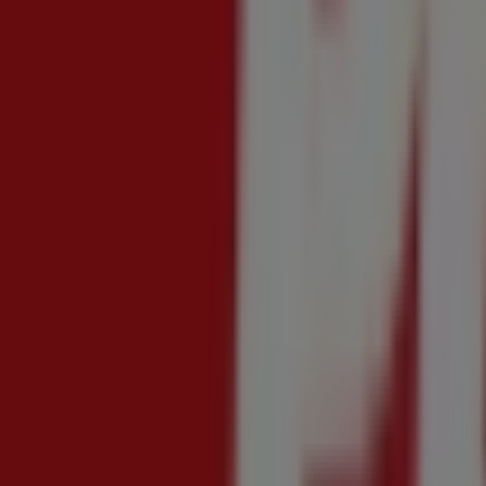
Crai
Offerte bollenti
Scade il 19/08
Cosenza
Nuovo
Kreo Brico e Casa
Fuori tutto! Estate 2026
Scade il 30/08
Cosenza
Nuovo
Action
Promozione della settimana