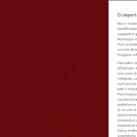
Ci import
Pubblicità
Noi e i nostr
identificator
supportino gl
tecnologie d
Puoi accede
sul link Mos
maggiori inf
Permettici d
offerte per i
una serie di
collegate, c
sull'uso dei
tutto il mo
Personalizza
visualizzera
piattaforme 
in un sito d
abbia fornito
dispositivo,
esperienze a
Policy. Inolt
scientifiche