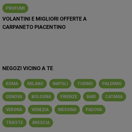
PROFUMI
VOLANTINI E MIGLIORI OFFERTE A
CARPANETO PIACENTINO
Lidl
Eurospin
Conad
Coop
MD
Esselunga
Iliad
NEGOZI VICINO A TE
ROMA
MILANO
NAPOLI
TORINO
PALERMO
GENOVA
BOLOGNA
FIRENZE
BARI
CATANIA
VERONA
VENEZIA
MESSINA
PADOVA
TRIESTE
BRESCIA