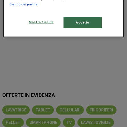
Elenco dei partner
Pubblicità
Mostra finalità
Accetto
OFFERTE IN EVIDENZA
LAVATRICE
TABLET
CELLULARI
FRIGORIFERI
PELLET
SMARTPHONE
TV
LAVASTOVIGLIE