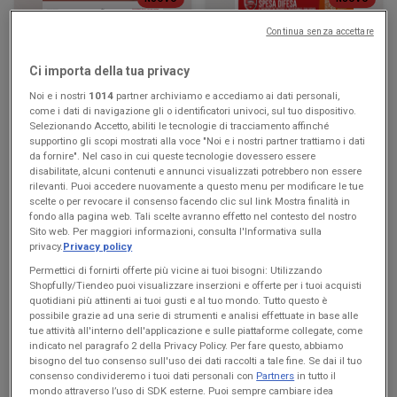
Continua senza accettare
KiK
Famila Superstore
Più divertimento a scuola
Buon Ferragosto
Ci importa della tua privacy
Noi e i nostri
1014
partner archiviamo e accediamo ai dati personali,
Scade il 16/08
Carpaneto
Scade il 19/08
Carpaneto
come i dati di navigazione gli o identificatori univoci, sul tuo dispositivo.
Piacentino
Piacentino
Selezionando Accetto, abiliti le tecnologie di tracciamento affinché
supportino gli scopi mostrati alla voce "Noi e i nostri partner trattiamo i dati
da fornire". Nel caso in cui queste tecnologie dovessero essere
disabilitate, alcuni contenuti e annunci visualizzati potrebbero non essere
rilevanti. Puoi accedere nuovamente a questo menu per modificare le tue
scelte o per revocare il consenso facendo clic sul link Mostra finalità in
fondo alla pagina web. Tali scelte avranno effetto nel contesto del nostro
Sito web. Per maggiori informazioni, consulta l'Informativa sulla
privacy.
Privacy policy
Permettici di fornirti offerte più vicine ai tuoi bisogni: Utilizzando
Shopfully/Tiendeo puoi visualizzare inserzioni e offerte per i tuoi acquisti
quotidiani più attinenti ai tuoi gusti e al tuo mondo. Tutto questo è
NUOVO
NUOVO
possibile grazie ad una serie di strumenti e analisi effettuate in base alle
tue attività all'interno dell'applicazione e sulle piattaforme collegate, come
Famila Market
Max Supermercati
indicato nel paragrafo 2 della Privacy Policy. Per fare questo, abbiamo
bisogno del tuo consenso sull'uso dei dati raccolti a tale fine. Se dai il tuo
Buon Ferragosto
Buon Ferragosto
consenso condivideremo i tuoi dati personali con
Partners
in tutto il
mondo attraverso l’uso di SDK esterne. Puoi sempre cambiare idea