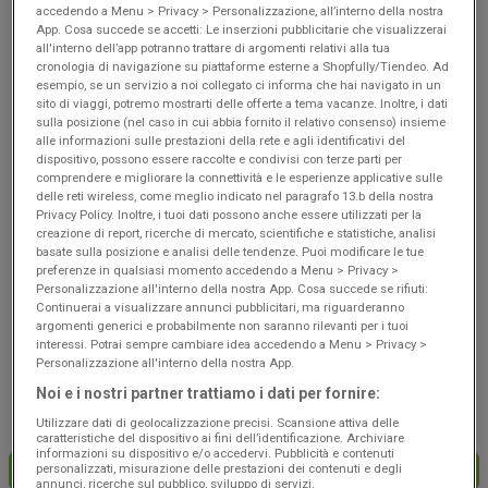
Scade il 19/08
Carpaneto
Scade il 19/08
Carpaneto
accedendo a Menu > Privacy > Personalizzazione, all’interno della nostra
Piacentino
Piacentino
App. Cosa succede se accetti: Le inserzioni pubblicitarie che visualizzerai
all'interno dell’app potranno trattare di argomenti relativi alla tua
cronologia di navigazione su piattaforme esterne a Shopfully/Tiendeo. Ad
esempio, se un servizio a noi collegato ci informa che hai navigato in un
sito di viaggi, potremo mostrarti delle offerte a tema vacanze. Inoltre, i dati
sulla posizione (nel caso in cui abbia fornito il relativo consenso) insieme
alle informazioni sulle prestazioni della rete e agli identificativi del
dispositivo, possono essere raccolte e condivisi con terze parti per
comprendere e migliorare la connettività e le esperienze applicative sulle
delle reti wireless, come meglio indicato nel paragrafo 13.b della nostra
Privacy Policy. Inoltre, i tuoi dati possono anche essere utilizzati per la
creazione di report, ricerche di mercato, scientifiche e statistiche, analisi
basate sulla posizione e analisi delle tendenze. Puoi modificare le tue
NUOVO
NUOVO
preferenze in qualsiasi momento accedendo a Menu > Privacy >
Personalizzazione all'interno della nostra App. Cosa succede se rifiuti:
Coop
Coop
Continuerai a visualizzare annunci pubblicitari, ma riguarderanno
argomenti generici e probabilmente non saranno rilevanti per i tuoi
Risparmio
Convenienza
interessi. Potrai sempre cambiare idea accedendo a Menu > Privacy >
Personalizzazione all'interno della nostra App.
Scade il 19/08
Carpaneto
Scade il 19/08
Carpaneto
Noi e i nostri partner trattiamo i dati per fornire:
Piacentino
Piacentino
Utilizzare dati di geolocalizzazione precisi. Scansione attiva delle
caratteristiche del dispositivo ai fini dell’identificazione. Archiviare
informazioni su dispositivo e/o accedervi. Pubblicità e contenuti
personalizzati, misurazione delle prestazioni dei contenuti e degli
CARICA ALTRE OFFERTE
annunci, ricerche sul pubblico, sviluppo di servizi.