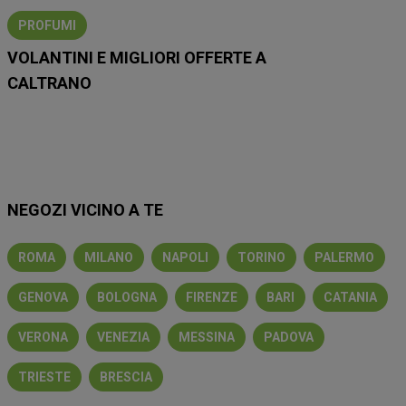
PROFUMI
VOLANTINI E MIGLIORI OFFERTE A
CALTRANO
Lidl
Eurospin
Conad
Coop
MD
Esselunga
Iliad
NEGOZI VICINO A TE
ROMA
MILANO
NAPOLI
TORINO
PALERMO
GENOVA
BOLOGNA
FIRENZE
BARI
CATANIA
VERONA
VENEZIA
MESSINA
PADOVA
TRIESTE
BRESCIA