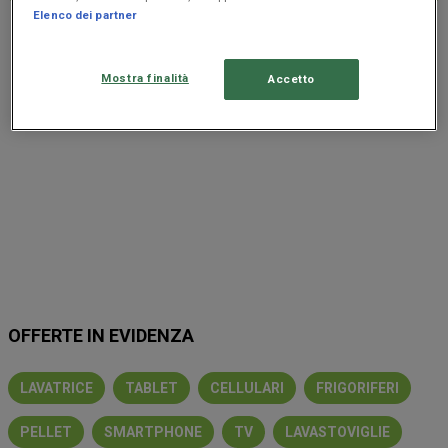
Elenco dei partner
Pubblicità
Mostra finalità
Accetto
OFFERTE IN EVIDENZA
LAVATRICE
TABLET
CELLULARI
FRIGORIFERI
PELLET
SMARTPHONE
TV
LAVASTOVIGLIE