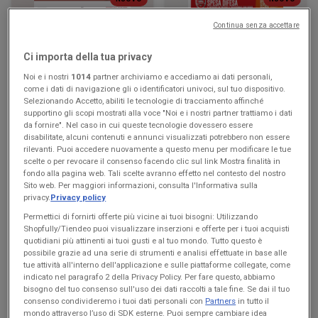
Continua senza accettare
KiK
Famila Superstore
Più divertimento a scuola
Buon Ferragosto
Ci importa della tua privacy
Noi e i nostri
1014
partner archiviamo e accediamo ai dati personali,
Scade il 16/08
Caltrano
Scade il 19/08
Caltrano
come i dati di navigazione gli o identificatori univoci, sul tuo dispositivo.
Selezionando Accetto, abiliti le tecnologie di tracciamento affinché
supportino gli scopi mostrati alla voce "Noi e i nostri partner trattiamo i dati
da fornire". Nel caso in cui queste tecnologie dovessero essere
disabilitate, alcuni contenuti e annunci visualizzati potrebbero non essere
rilevanti. Puoi accedere nuovamente a questo menu per modificare le tue
scelte o per revocare il consenso facendo clic sul link Mostra finalità in
fondo alla pagina web. Tali scelte avranno effetto nel contesto del nostro
Sito web. Per maggiori informazioni, consulta l'Informativa sulla
privacy.
Privacy policy
Permettici di fornirti offerte più vicine ai tuoi bisogni: Utilizzando
Shopfully/Tiendeo puoi visualizzare inserzioni e offerte per i tuoi acquisti
quotidiani più attinenti ai tuoi gusti e al tuo mondo. Tutto questo è
NUOVO
NUOVO
possibile grazie ad una serie di strumenti e analisi effettuate in base alle
tue attività all'interno dell'applicazione e sulle piattaforme collegate, come
Famila Market
Max Supermercati
indicato nel paragrafo 2 della Privacy Policy. Per fare questo, abbiamo
bisogno del tuo consenso sull'uso dei dati raccolti a tale fine. Se dai il tuo
Buon Ferragosto
Buon Ferragosto
consenso condivideremo i tuoi dati personali con
Partners
in tutto il
mondo attraverso l’uso di SDK esterne. Puoi sempre cambiare idea