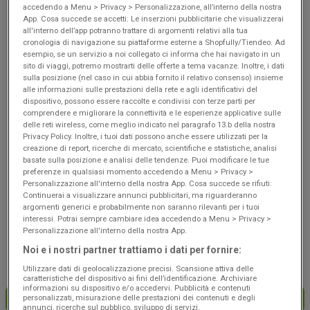
Scade il 19/08
Caltrano
Scade il 19/08
Caltrano
accedendo a Menu > Privacy > Personalizzazione, all’interno della nostra
App. Cosa succede se accetti: Le inserzioni pubblicitarie che visualizzerai
all'interno dell’app potranno trattare di argomenti relativi alla tua
cronologia di navigazione su piattaforme esterne a Shopfully/Tiendeo. Ad
esempio, se un servizio a noi collegato ci informa che hai navigato in un
sito di viaggi, potremo mostrarti delle offerte a tema vacanze. Inoltre, i dati
sulla posizione (nel caso in cui abbia fornito il relativo consenso) insieme
alle informazioni sulle prestazioni della rete e agli identificativi del
dispositivo, possono essere raccolte e condivisi con terze parti per
comprendere e migliorare la connettività e le esperienze applicative sulle
delle reti wireless, come meglio indicato nel paragrafo 13.b della nostra
Privacy Policy. Inoltre, i tuoi dati possono anche essere utilizzati per la
creazione di report, ricerche di mercato, scientifiche e statistiche, analisi
basate sulla posizione e analisi delle tendenze. Puoi modificare le tue
NUOVO
NUOVO
preferenze in qualsiasi momento accedendo a Menu > Privacy >
Personalizzazione all'interno della nostra App. Cosa succede se rifiuti:
Coop
Coop
Continuerai a visualizzare annunci pubblicitari, ma riguarderanno
argomenti generici e probabilmente non saranno rilevanti per i tuoi
Risparmio
Convenienza
interessi. Potrai sempre cambiare idea accedendo a Menu > Privacy >
Personalizzazione all'interno della nostra App.
Scade il 19/08
Caltrano
Scade il 19/08
Caltrano
Noi e i nostri partner trattiamo i dati per fornire:
Utilizzare dati di geolocalizzazione precisi. Scansione attiva delle
caratteristiche del dispositivo ai fini dell’identificazione. Archiviare
informazioni su dispositivo e/o accedervi. Pubblicità e contenuti
personalizzati, misurazione delle prestazioni dei contenuti e degli
CARICA ALTRE OFFERTE
annunci, ricerche sul pubblico, sviluppo di servizi.