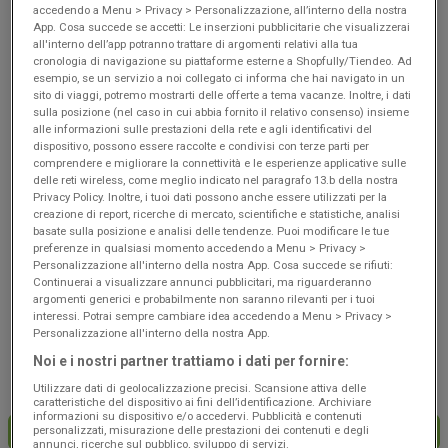
Scade il 19/08
Borgoricco
Scade il 19/08
Borgoricco
accedendo a Menu > Privacy > Personalizzazione, all’interno della nostra
App. Cosa succede se accetti: Le inserzioni pubblicitarie che visualizzerai
all'interno dell’app potranno trattare di argomenti relativi alla tua
cronologia di navigazione su piattaforme esterne a Shopfully/Tiendeo. Ad
esempio, se un servizio a noi collegato ci informa che hai navigato in un
sito di viaggi, potremo mostrarti delle offerte a tema vacanze. Inoltre, i dati
sulla posizione (nel caso in cui abbia fornito il relativo consenso) insieme
alle informazioni sulle prestazioni della rete e agli identificativi del
dispositivo, possono essere raccolte e condivisi con terze parti per
comprendere e migliorare la connettività e le esperienze applicative sulle
delle reti wireless, come meglio indicato nel paragrafo 13.b della nostra
Privacy Policy. Inoltre, i tuoi dati possono anche essere utilizzati per la
creazione di report, ricerche di mercato, scientifiche e statistiche, analisi
basate sulla posizione e analisi delle tendenze. Puoi modificare le tue
NUOVO
NUOVO
preferenze in qualsiasi momento accedendo a Menu > Privacy >
Personalizzazione all'interno della nostra App. Cosa succede se rifiuti:
Coop
Coop
Continuerai a visualizzare annunci pubblicitari, ma riguarderanno
argomenti generici e probabilmente non saranno rilevanti per i tuoi
Risparmio
Convenienza
interessi. Potrai sempre cambiare idea accedendo a Menu > Privacy >
Personalizzazione all'interno della nostra App.
Scade il 19/08
Borgoricco
Scade il 19/08
Borgoricco
Noi e i nostri partner trattiamo i dati per fornire:
Utilizzare dati di geolocalizzazione precisi. Scansione attiva delle
caratteristiche del dispositivo ai fini dell’identificazione. Archiviare
informazioni su dispositivo e/o accedervi. Pubblicità e contenuti
personalizzati, misurazione delle prestazioni dei contenuti e degli
CARICA ALTRE OFFERTE
annunci, ricerche sul pubblico, sviluppo di servizi.