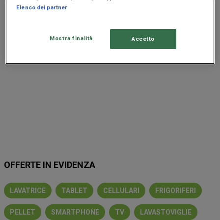
Elenco dei partner
Pubblicità
Mostra finalità
Accetto
OFFERTE IN EVIDENZA
LAVATRICE
TABLET
CELLULARI
FRIGORIFERI
PELLET
SMARTPHONE
TV
LAVASTOVIGLIE