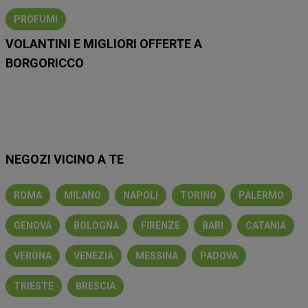
PROFUMI
VOLANTINI E MIGLIORI OFFERTE A
BORGORICCO
Lidl
Eurospin
Conad
Coop
MD
Esselunga
Iliad
NEGOZI VICINO A TE
ROMA
MILANO
NAPOLI
TORINO
PALERMO
GENOVA
BOLOGNA
FIRENZE
BARI
CATANIA
VERONA
VENEZIA
MESSINA
PADOVA
TRIESTE
BRESCIA