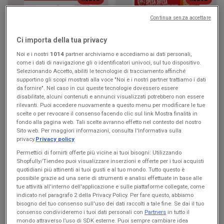
Continua senza accettare
KiK
Famila Superstore
Più divertimento a scuola
Buon Ferragosto
Ci importa della tua privacy
Noi e i nostri
1014
partner archiviamo e accediamo ai dati personali,
Scade il 16/08
Borgoricco
Scade il 19/08
Borgoricco
come i dati di navigazione gli o identificatori univoci, sul tuo dispositivo.
Selezionando Accetto, abiliti le tecnologie di tracciamento affinché
supportino gli scopi mostrati alla voce "Noi e i nostri partner trattiamo i dati
da fornire". Nel caso in cui queste tecnologie dovessero essere
disabilitate, alcuni contenuti e annunci visualizzati potrebbero non essere
rilevanti. Puoi accedere nuovamente a questo menu per modificare le tue
scelte o per revocare il consenso facendo clic sul link Mostra finalità in
fondo alla pagina web. Tali scelte avranno effetto nel contesto del nostro
Sito web. Per maggiori informazioni, consulta l'Informativa sulla
privacy.
Privacy policy
Permettici di fornirti offerte più vicine ai tuoi bisogni: Utilizzando
Shopfully/Tiendeo puoi visualizzare inserzioni e offerte per i tuoi acquisti
quotidiani più attinenti ai tuoi gusti e al tuo mondo. Tutto questo è
NUOVO
NUOVO
possibile grazie ad una serie di strumenti e analisi effettuate in base alle
tue attività all'interno dell'applicazione e sulle piattaforme collegate, come
Famila Market
Max Supermercati
indicato nel paragrafo 2 della Privacy Policy. Per fare questo, abbiamo
bisogno del tuo consenso sull'uso dei dati raccolti a tale fine. Se dai il tuo
Buon Ferragosto
Buon Ferragosto
consenso condivideremo i tuoi dati personali con
Partners
in tutto il
mondo attraverso l’uso di SDK esterne. Puoi sempre cambiare idea