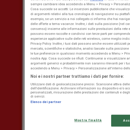
Convenienza
sempre cambiare idea accedendo a Menu > Privacy > Personalizzaz
Cosa succede se accetti: Le inserzioni pubblicitarie che visualizzer
Scade il 19/08
Altamura
di argomenti relativi alla tua cronologia di navigazione su piatt
esempio, se un servizio a noi collegato ci informa che hai navigat
delle offerte a tema vacanze. Inoltre, i dati sulla posizione (nel caso
Carica altre offerte
consenso) insieme alle informazioni sulle prestazioni della rete e a
Pubblicità
possono essere raccolte e condivisi con terze parti per comprender
esperienze applicative sulle delle reti wireless, come meglio indic
Privacy Policy. Inoltre, i tuoi dati possono anche essere utilizzati pe
mercato, scientifiche e statistiche, analisi basate sulla posizione
le tue preferenze in qualsiasi momento accedendo a Menu > Priva
nostra App. Cosa succede se rifiuti: Continuerai a visualizzare a
argomenti generici e probabilmente non saranno rilevanti per i tu
accedendo a Menu > Privacy > Personalizzazione all'interno dell
Noi e i nostri partner trattiamo i dati per fornire:
Utilizzare dati di geolocalizzazione precisi. Scansione attiva delle 
dell’identificazione. Archiviare informazioni su dispositivo e/o acc
personalizzati, misurazione delle prestazioni dei contenuti e degli
di servizi.
Elenco dei partner
Mostra finalità
Acc
Offerte in evidenza