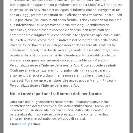
offerte disponibili dal
cronologia di navigazione su piattaforme esterne a Shopfully/Tiendeo. Ad
27/07/26 al 16/08/26
.
esempio, se un servizio a noi collegato ci informa che hai navigato in un
Risparmiare non è mai stato
sito di viaggi, potremo mostrarti delle offerte a tema vacanze. Inoltre, i dati
così facile
!
sulla posizione (nel caso in cui abbia fornito il relativo consenso) insieme
alle informazioni sulle prestazioni della rete e agli identificativi del
dispositivo, possono essere raccolte e condivisi con terze parti per
comprendere e migliorare la connettività e le esperienze applicative sulle
delle reti wireless, come meglio indicato nel paragrafo 13.b della nostra
Privacy Policy. Inoltre, i tuoi dati possono anche essere utilizzati per la
creazione di report, ricerche di mercato, scientifiche e statistiche, analisi
basate sulla posizione e analisi delle tendenze. Puoi modificare le tue
preferenze in qualsiasi momento accedendo a Menu > Privacy >
Ferdico
Marionnaud
Damai
Amacò
Euro
Sirene
Personalizzazione all'interno della nostra App. Cosa succede se rifiuti:
Shop
Shop
Blu
Continuerai a visualizzare annunci pubblicitari, ma riguarderanno
Dal
Offerte
Bagnoschiuma
Solo
Promo
Promo
argomenti generici e probabilmente non saranno rilevanti per i tuoi
24
venerdi
weekend
agosto
interessi. Potrai sempre cambiare idea accedendo a Menu > Privacy >
agosto
7
Personalizzazione all'interno della nostra App.
S
S
S
S
S
S
al
e
c
c
c
c
c
c
Noi e i nostri partner trattiamo i dati per fornire:
a
a
a
a
a
a
5
sabato
d
d
d
d
d
d
Utilizzare dati di geolocalizzazione precisi. Scansione attiva delle
settembre
8
caratteristiche del dispositivo ai fini dell’identificazione. Archiviare
e
e
e
e
e
e
agosto
informazioni su dispositivo e/o accedervi. Pubblicità e contenuti
i
i
d
o
d
i
personalizzati, misurazione delle prestazioni dei contenuti e degli
l
l
o
g
o
l
annunci, ricerche sul pubblico, sviluppo di servizi.
0
1
m
g
m
2
Elenco dei partner
5
6
a
i
a
3
/
/
n
n
/