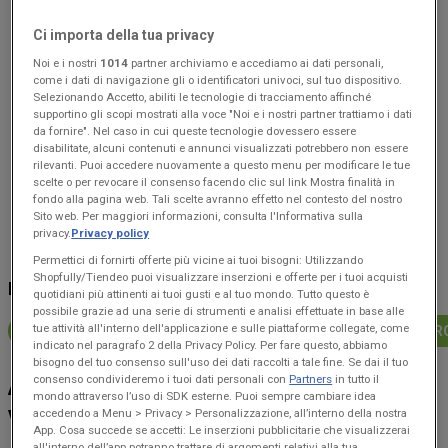
Sconti da capogiro
Sconti da capogiro ” con
offerte valide dal
27/07/26
al
Ci importa della tua privacy
16/08/26
.
Noi e i nostri
1014
partner archiviamo e accediamo ai dati personali,
Approfitta delle imperdibili
come i dati di navigazione gli o identificatori univoci, sul tuo dispositivo.
promozioni
di
Ingroshop
,
Selezionando Accetto, abiliti le tecnologie di tracciamento affinché
disponibili solo per un
supportino gli scopi mostrati alla voce "Noi e i nostri partner trattiamo i dati
da fornire". Nel caso in cui queste tecnologie dovessero essere
periodo di tempo limitato
.
disabilitate, alcuni contenuti e annunci visualizzati potrebbero non essere
Questo nuovo volantino è
rilevanti. Puoi accedere nuovamente a questo menu per modificare le tue
pensato per aiutarti a
scelte o per revocare il consenso facendo clic sul link Mostra finalità in
risparmiare ogni giorno
,
fondo alla pagina web. Tali scelte avranno effetto nel contesto del nostro
con
sconti esclusivi
su
Sito web. Per maggiori informazioni, consulta l'Informativa sulla
privacy.
Privacy policy
un'ampia gamma di prodotti
per tutta la famiglia.
Permettici di fornirti offerte più vicine ai tuoi bisogni: Utilizzando
All'interno del volantino
Shopfully/Tiendeo puoi visualizzare inserzioni e offerte per i tuoi acquisti
NEGOZI VICINO A TE
troverai le
migliori offerte
quotidiani più attinenti ai tuoi gusti e al tuo mondo. Tutto questo è
possibile grazie ad una serie di strumenti e analisi effettuate in base alle
sui prodotti
Cura casa e
tue attività all'interno dell'applicazione e sulle piattaforme collegate, come
INGROSHOP A PALERMO
INGROSHOP A MARSALA
INGR
corpo
, accuratamente
indicato nel paragrafo 2 della Privacy Policy. Per fare questo, abbiamo
selezionati per offrirti sia
bisogno del tuo consenso sull'uso dei dati raccolti a tale fine. Se dai il tuo
qualità
che
convenienza
.
consenso condivideremo i tuoi dati personali con
Partners
in tutto il
ANCHE ALTRI UTENTI HANNO
Non perdere l'occasione:
mondo attraverso l’uso di SDK esterne. Puoi sempre cambiare idea
VISUALIZZATO QUESTI VOLANTINI
accedendo a Menu > Privacy > Personalizzazione, all’interno della nostra
sfoglia subito il volantino
App. Cosa succede se accetti: Le inserzioni pubblicitarie che visualizzerai
Ingroshop
ed scopri tutte le
all'interno dell’app potranno trattare di argomenti relativi alla tua