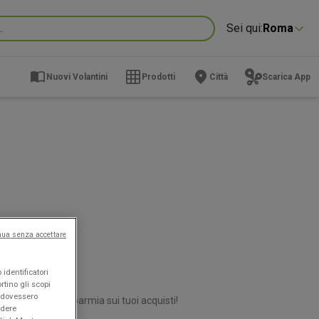
Sei qui:
Roma
Nuovi Volantini
Prodotti
Città
Scarica App
nua senza accettare
identificatori
rtino gli scopi
e dovessero
Iper e super
e risparmia sui tuoi acquisti!
edere