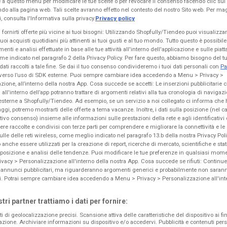
 questo menu per modificare le tue scelte o per revocare il consenso facendo clic sul 
fondo alla pagina web. Tali scelte avranno effetto nel contesto del nostro Sito web. Per ma
PRODOTTI IN EVIDENZA
, consulta l'Informativa sulla privacy.
Privacy policy
 fornirti offerte più vicine ai tuoi bisogni: Utilizzando Shopfully/Tiendeo puoi visualizza
Scopri il volantino
Alì e Alìper
“ Coppie perfette ” con
 tuoi acquisti quotidiani più attinenti ai tuoi gusti e al tuo mondo. Tutto questo è possibi
menti e analisi effettuate in base alle tue attività all'interno dell'applicazione e sulle piat
offerte valide dal
30/07/26
al
19/08/26
.
ome indicato nel paragrafo 2 della Privacy Policy. Per fare questo, abbiamo bisogno del 
Approfitta delle imperdibili
promozioni
di
Alì e Alìper
dati raccolti a tale fine. Se dai il tuo consenso condivideremo i tuoi dati personali con
Pa
, disponibili solo per un
periodo di tempo limitato
.
verso l’uso di SDK esterne. Puoi sempre cambiare idea accedendo a Menu > Privacy >
Questo nuovo volantino è pensato per aiutarti a
zione, all’interno della nostra App. Cosa succede se accetti: Le inserzioni pubblicitarie 
risparmiare ogni giorno
, con
sconti esclusivi
su
 all'interno dell’app potranno trattare di argomenti relativi alla tua cronologia di navigaz
un'ampia gamma di prodotti per tutta la famiglia.
esterne a Shopfully/Tiendeo. Ad esempio, se un servizio a noi collegato ci informa che 
aggi, potremo mostrarti delle offerte a tema vacanze. Inoltre, i dati sulla posizione (nel c
All'interno del volantino troverai le
migliori offerte
sui
lativo consenso) insieme alle informazioni sulle prestazioni della rete e agli identificativi 
prodotti
Iper e super
, accuratamente selezionati per
re raccolte e condivisi con terze parti per comprendere e migliorare la connettività e le
offrirti sia
qualità
che
convenienza
.
ulle delle reti wireless, come meglio indicato nel paragrafo 13.b della nostra Privacy Policy
Non perdere l'occasione:
sfoglia subito il volantino
anche essere utilizzati per la creazione di report, ricerche di mercato, scientifiche e stati
Alì e Alìper
ed scopri tutte le
offerte disponibili dal
 posizione e analisi delle tendenze. Puoi modificare le tue preferenze in qualsiasi mo
30/07/26 al 19/08/26
.
vacy > Personalizzazione all'interno della nostra App. Cosa succede se rifiuti: Continue
 annunci pubblicitari, ma riguarderanno argomenti generici e probabilmente non saranno 
Risparmiare non è mai stato così facile
!
si. Potrai sempre cambiare idea accedendo a Menu > Privacy > Personalizzazione all'int
stri partner trattiamo i dati per fornire:
ti di geolocalizzazione precisi. Scansione attiva delle caratteristiche del dispositivo ai fin
icazione. Archiviare informazioni su dispositivo e/o accedervi. Pubblicità e contenuti pers