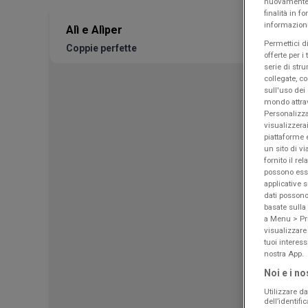
nuovamente a
finalità in 
informazioni
Alì e Alìper
Permettici di
Coppie perfette
offerte per i
serie di stru
collegate, c
sull'uso dei 
mondo attra
Personalizza
visualizzerai
piattaforme 
un sito di vi
fornito il re
possono esse
applicative s
dati possono 
basate sulla
a Menu > Pri
visualizzare
tuoi interes
nostra App.
Noi e i no
Utilizzare da
dell’identif