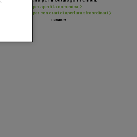
i.
Negozi Alì e Alìper aperti la domenica
Negozi Alì e Alìper con orari di apertura straordinari
Pubblicità