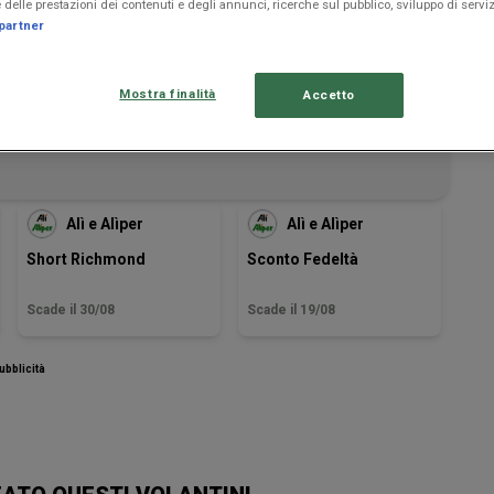
delle prestazioni dei contenuti e degli annunci, ricerche sul pubblico, sviluppo di serviz
partner
Mostra finalità
Accetto
Alì e Alìper
Alì e Alìper
Short Richmond
Sconto Fedeltà
Scade il 30/08
Scade il 19/08
ubblicità