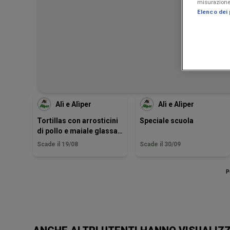
misurazione 
Elenco dei 
Alì e Alìper
Alì e Alìper
Tortillas con arrosticini
Speciale scuola
di pollo e maiale glassati
by Ricky
Scade il 19/08
Scade il 30/09
P