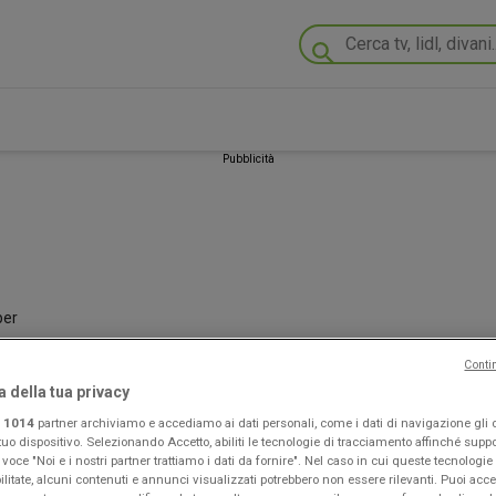
Pubblicità
per
Conti
rte, Volantini e Cataloghi
a della tua privacy
i
1014
partner archiviamo e accediamo ai dati personali, come i dati di navigazione gli o 
tuo dispositivo. Selezionando Accetto, abiliti le tecnologie di tracciamento affinché suppo
 voce "Noi e i nostri partner trattiamo i dati da fornire". Nel caso in cui queste tecnologi
i
Alì e Alìper
validi a
agosto 2026
. Sfoglia le promozioni della categoria
ilitate, alcuni contenuti e annunci visualizzati potrebbero non essere rilevanti. Puoi acc