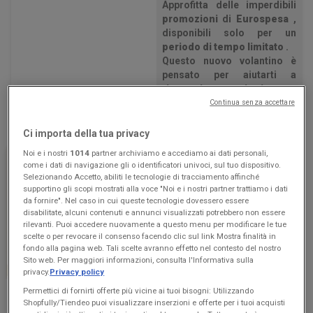
Approfitta delle imperdibili
promozioni
di
Eurospesa
,
disponibili solo per un
periodo di tempo limitato
.
Questo nuovo volantino è
pensato per aiutarti a
risparmiare ogni giorno
,
con
sconti esclusivi
su
Continua senza accettare
un'ampia gamma di prodotti
per tutta la famiglia.
Ci importa della tua privacy
All'interno del volantino
Noi e i nostri
1014
partner archiviamo e accediamo ai dati personali,
troverai le
migliori offerte
come i dati di navigazione gli o identificatori univoci, sul tuo dispositivo.
sui prodotti
Iper e super
,
Selezionando Accetto, abiliti le tecnologie di tracciamento affinché
accuratamente selezionati
supportino gli scopi mostrati alla voce "Noi e i nostri partner trattiamo i dati
per offrirti sia
qualità
che
da fornire". Nel caso in cui queste tecnologie dovessero essere
disabilitate, alcuni contenuti e annunci visualizzati potrebbero non essere
convenienza
.
rilevanti. Puoi accedere nuovamente a questo menu per modificare le tue
Non perdere l'occasione:
scelte o per revocare il consenso facendo clic sul link Mostra finalità in
sfoglia subito il volantino
fondo alla pagina web. Tali scelte avranno effetto nel contesto del nostro
Eurospesa
ed scopri tutte le
Sito web. Per maggiori informazioni, consulta l'Informativa sulla
-3 GIORNI
offerte disponibili dal
privacy.
Privacy policy
30/07/26 al 12/08/26
.
Permettici di fornirti offerte più vicine ai tuoi bisogni: Utilizzando
Eurospesa
Risparmiare non è mai stato
Shopfully/Tiendeo puoi visualizzare inserzioni e offerte per i tuoi acquisti
così facile
!