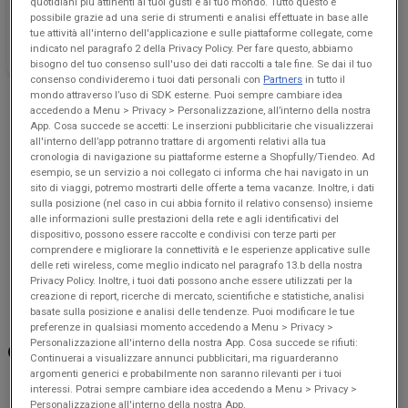
quotidiani più attinenti ai tuoi gusti e al tuo mondo. Tutto questo è
Grandi affari
possibile grazie ad una serie di strumenti e analisi effettuate in base alle
tue attività all'interno dell'applicazione e sulle piattaforme collegate, come
Scade il 12/08
402 m - Tezze
indicato nel paragrafo 2 della Privacy Policy. Per fare questo, abbiamo
sul Brenta
bisogno del tuo consenso sull'uso dei dati raccolti a tale fine. Se dai il tuo
consenso condivideremo i tuoi dati personali con
Partners
in tutto il
mondo attraverso l’uso di SDK esterne. Puoi sempre cambiare idea
Pubblicità
accedendo a Menu > Privacy > Personalizzazione, all’interno della nostra
App. Cosa succede se accetti: Le inserzioni pubblicitarie che visualizzerai
all'interno dell’app potranno trattare di argomenti relativi alla tua
cronologia di navigazione su piattaforme esterne a Shopfully/Tiendeo. Ad
esempio, se un servizio a noi collegato ci informa che hai navigato in un
sito di viaggi, potremo mostrarti delle offerte a tema vacanze. Inoltre, i dati
sulla posizione (nel caso in cui abbia fornito il relativo consenso) insieme
alle informazioni sulle prestazioni della rete e agli identificativi del
dispositivo, possono essere raccolte e condivisi con terze parti per
comprendere e migliorare la connettività e le esperienze applicative sulle
delle reti wireless, come meglio indicato nel paragrafo 13.b della nostra
Privacy Policy. Inoltre, i tuoi dati possono anche essere utilizzati per la
creazione di report, ricerche di mercato, scientifiche e statistiche, analisi
basate sulla posizione e analisi delle tendenze. Puoi modificare le tue
preferenze in qualsiasi momento accedendo a Menu > Privacy >
Personalizzazione all'interno della nostra App. Cosa succede se rifiuti:
ORARI DEI NEGOZI EUROSPESA
Continuerai a visualizzare annunci pubblicitari, ma riguarderanno
argomenti generici e probabilmente non saranno rilevanti per i tuoi
interessi. Potrai sempre cambiare idea accedendo a Menu > Privacy >
Eurospesa
Eurospesa
Personalizzazione all'interno della nostra App.